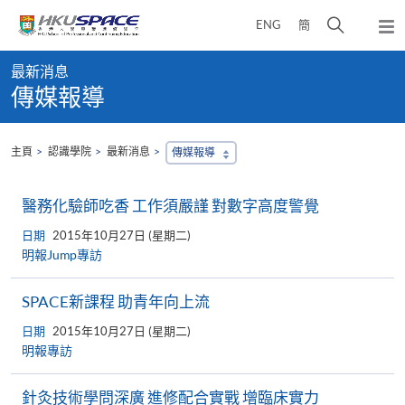
Skip
打
ENG
簡
to
彈
main
開
出
Main
content
搜
主
最新消息
content
選
尋
傳媒報導
start
單
介
面
主頁
認識學院
最新消息
傳媒報導
醫務化驗師吃香 工作須嚴謹 對數字高度警覺
日期
2015年10月27日 (星期二)
明報Jump專訪
SPACE新課程 助青年向上流
日期
2015年10月27日 (星期二)
明報專訪
針灸技術學問深廣 進修配合實戰 增臨床實力