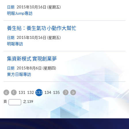
日期
2015年10月16日 (星期五)
明報Jump專訪
養生帖：養生氣功 小動作大幫忙
日期
2015年10月16日 (星期五)
明報專訪
集資新模式 實現創業夢
日期
2015年8月6日 (星期四)
東方日報專訪
上
下
本
131
132
133
134
135
一
一
第
頁
最
頁
之 139
頁
頁
一
後
頁
一
頁