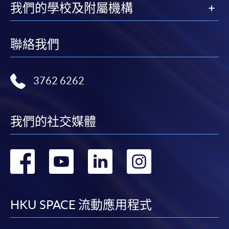
我們的學校及附屬機構
聯絡我們
3762 6262
我們的社交媒體
轉
轉
轉
轉
到
到
到
到
facebook
youtube
linkedin
instag
HKU SPACE 流動應用程式