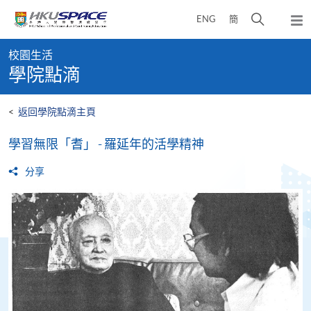
Skip
打
ENG
簡
to
彈
main
開
出
Main
content
搜
主
校園生活
content
選
尋
學院點滴
start
單
介
面
<
返回學院點滴主頁
學習無限「耆」 - 羅延年的活學精神
分享