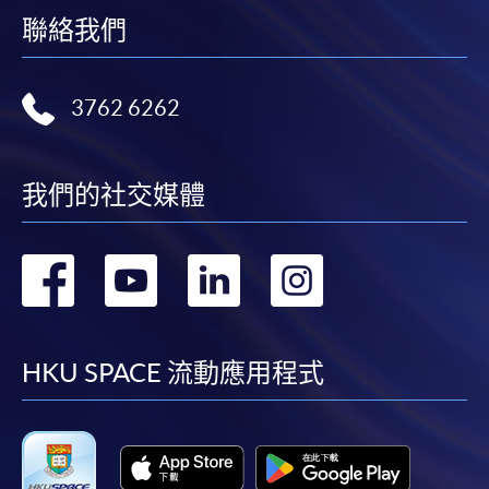
聯絡我們
3762 6262
我們的社交媒體
轉
轉
轉
轉
到
到
到
到
facebook
youtube
linkedin
instag
HKU SPACE 流動應用程式