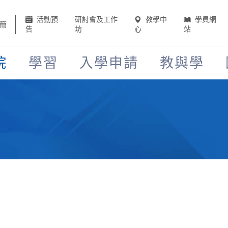
活動預
研討會及工作
教學中
學員網
簡
告
坊
心
站
院
學習
入學申請
教與學