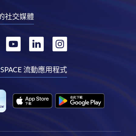
的社交媒體
轉
轉
轉
轉
到
到
到
到
facebook
youtube
linkedin
instagram
 SPACE 流動應用程式