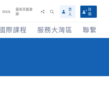
惡劣天氣安
登
註
分
打
SOUL
排
冊
入
享
開
至
搜
尋
國際課程
服務大灣區
聯繫
介
面