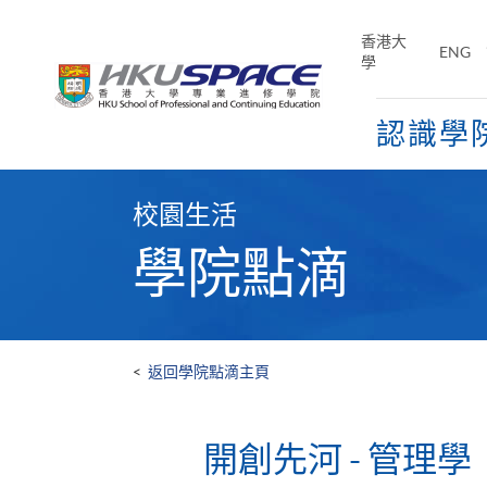
Skip
to
香港大
ENG
main
學
content
認識學
Main
content
校園生活
start
學院點滴
<
返回學院點滴主頁
開創先河 - 管理學