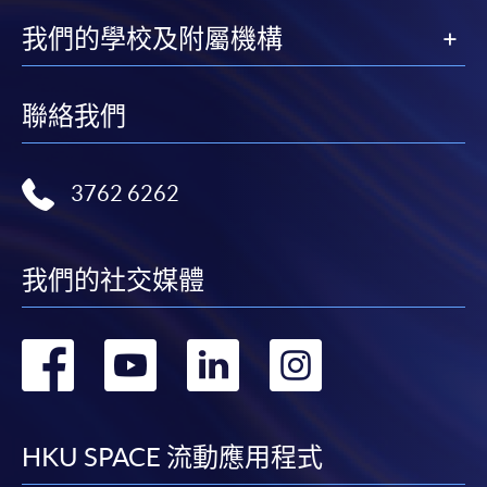
我們的學校及附屬機構
聯絡我們
3762 6262
我們的社交媒體
轉
轉
轉
轉
到
到
到
到
facebook
youtube
linkedin
instag
HKU SPACE 流動應用程式