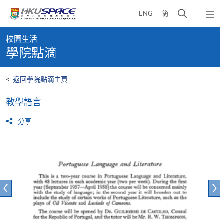
Skip
打
ENG
簡
to
彈
main
開
出
Main
content
搜
主
校園生活
content
選
尋
學院點滴
start
單
介
面
<
返回學院點滴主頁
教學語言
分享