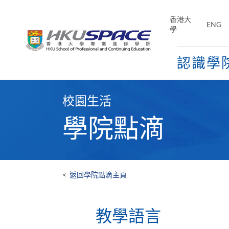
Skip
to
香港大
ENG
main
學
content
認識學
Main
content
校園生活
start
學院點滴
<
返回學院點滴主頁
教學語言