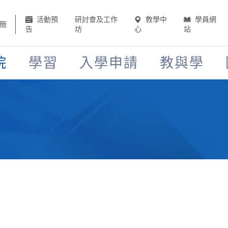
活動預
研討會及工作
教學中
學員網
簡
告
坊
心
站
院
學習
入學申請
教與學