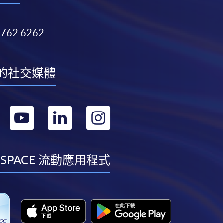
3762 6262
的社交媒體
轉
轉
轉
轉
到
到
到
到
facebook
youtube
linkedin
instagram
 SPACE 流動應用程式