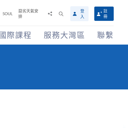
惡劣天氣安
登
註
分
打
SOUL
排
冊
入
享
開
至
搜
尋
國際課程
服務大灣區
聯繫
介
面