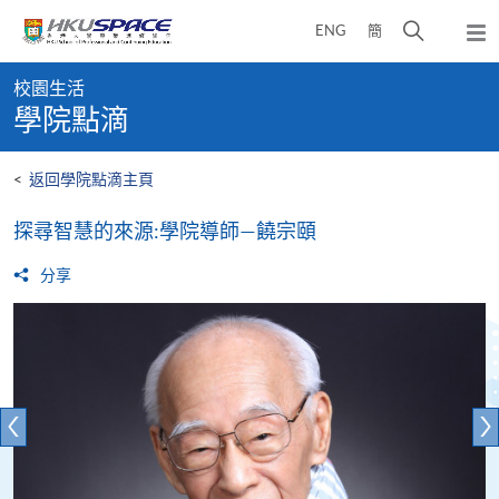
Skip
打
ENG
簡
to
彈
main
開
出
Main
content
搜
主
校園生活
content
選
尋
學院點滴
start
單
介
面
<
返回學院點滴主頁
探尋智慧的來源:學院導師—饒宗頤
分享