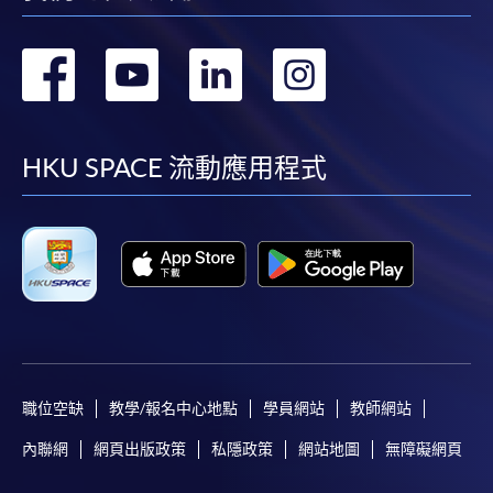
轉
轉
轉
轉
到
到
到
到
facebook
youtube
linkedin
instag
HKU SPACE 流動應用程式
職位空缺
教學/報名中心地點
學員網站
教師網站
內聯網
網頁出版政策
私隱政策
網站地圖
無障礙網頁