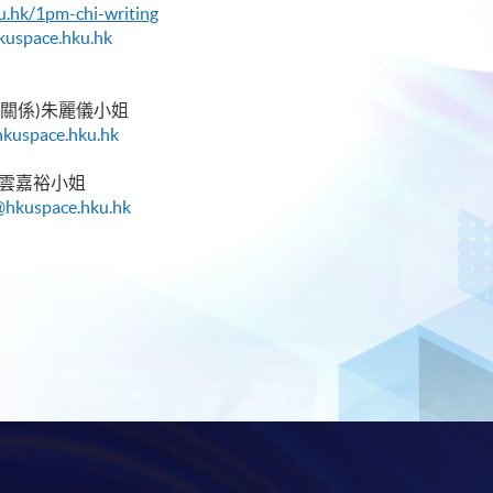
u.hk/1pm-chi-writing
uspace.hku.hk
關係)朱麗儀小姐
hkuspace.hku.hk
 雲嘉裕小姐
@hkuspace.hku.hk