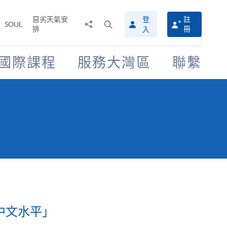
惡劣天氣安
登
註
分
打
SOUL
排
冊
入
享
開
至
搜
尋
國際課程
服務大灣區
聯繫
介
面
中文水平」