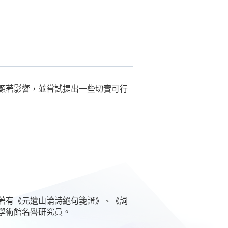
顯著影響，並嘗試提出一些切實可行
著有《元遺山論詩絕句箋證》、《詞
學術館名譽研究員。