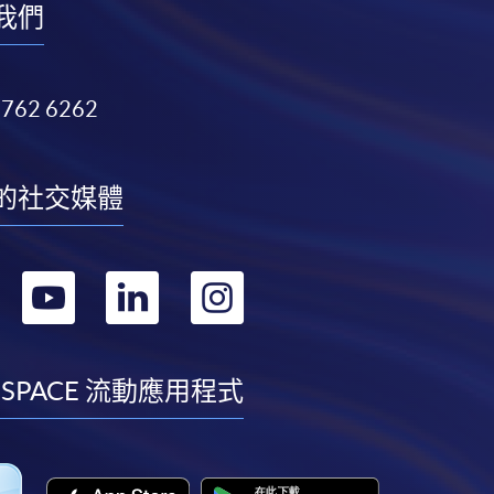
我們
3762 6262
的社交媒體
轉
轉
轉
轉
到
到
到
到
facebook
youtube
linkedin
instagram
 SPACE 流動應用程式