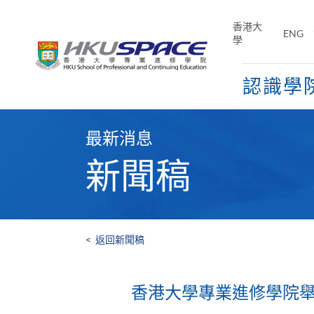
Skip
to
香港大
ENG
main
學
content
認識學
Main
content
最新消息
start
新聞稿
<
返回新聞稿
香港大學專業進修學院