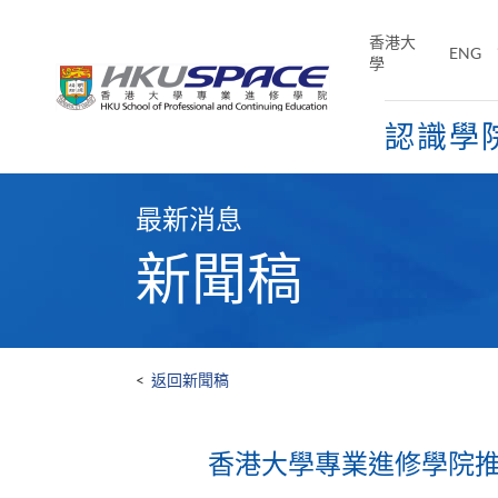
Skip
to
香港大
ENG
main
學
content
認識學
Main
content
最新消息
start
新聞稿
<
返回新聞稿
香港大學專業進修學院