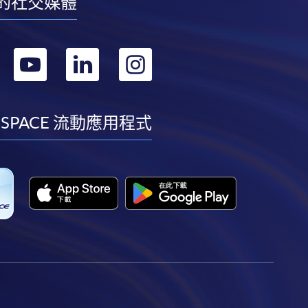
的社交媒體
轉
轉
轉
轉
到
到
到
到
facebook
youtube
linkedin
instagram
 SPACE 流動應用程式