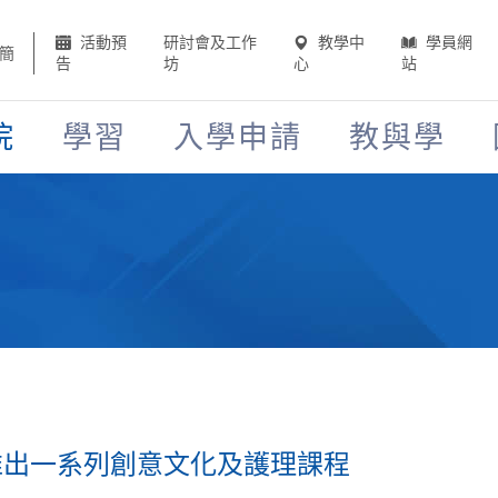
活動預
研討會及工作
教學中
學員網
簡
告
坊
心
站
院
學習
入學申請
教與學
推出一系列創意文化及護理課程