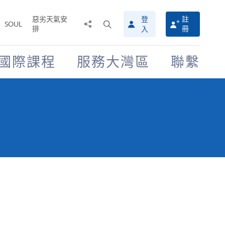
惡劣天氣安
登
註
分
打
SOUL
排
冊
入
享
開
至
搜
尋
國際課程
服務大灣區
聯繫
介
面