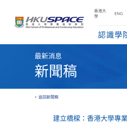
Skip
to
香港大
ENG
main
學
content
認識學
Main
content
最新消息
start
新聞稿
<
返回新聞稿
建立橋樑：香港大學專