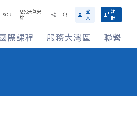
惡劣天氣安
登
註
分
打
SOUL
排
冊
入
享
開
至
搜
尋
國際課程
服務大灣區
聯繫
介
面