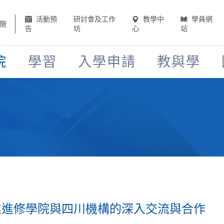
活動預
研討會及工作
教學中
學員網
簡
告
坊
心
站
院
學習
入學申請
教與學
業進修學院與四川機構的深入交流與合作