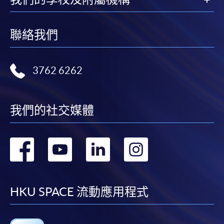
聯絡我們
3762 6262
我們的社交媒體
轉
轉
轉
轉
到
到
到
到
facebook
youtube
linkedin
instag
HKU SPACE 流動應用程式