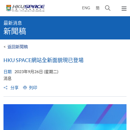
Skip
打
ENG
簡
to
彈
main
開
出
Main
content
搜
主
最新消息
content
選
尋
新聞稿
start
單
介
面
<
返回新聞稿
HKU SPACE網站全新面貌現已登場
日期
2023年9月26日 (星期二)
消息
分享
列印