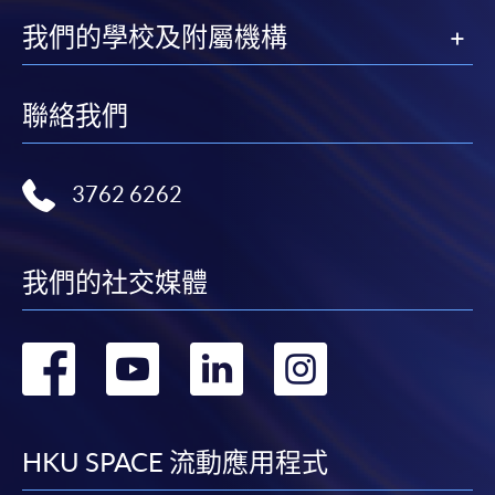
我們的學校及附屬機構
聯絡我們
3762 6262
我們的社交媒體
轉
轉
轉
轉
到
到
到
到
facebook
youtube
linkedin
instag
HKU SPACE 流動應用程式