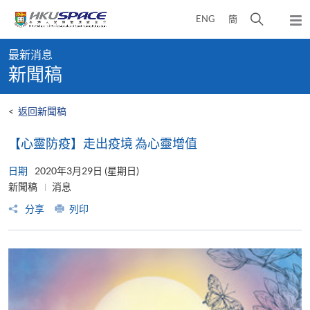
Skip
打
ENG
簡
to
彈
main
開
出
Main
content
搜
主
最新消息
content
選
尋
新聞稿
start
單
介
面
<
返回新聞稿
【心靈防疫】走出疫境 為心靈增值
日期
2020年3月29日 (星期日)
新聞稿
消息
分享
列印