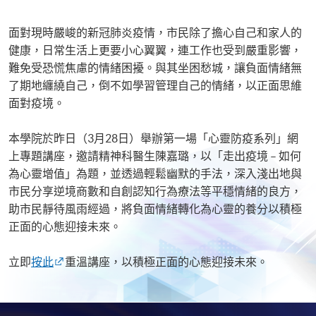
面對現時嚴峻的新冠肺炎疫情，市民除了擔心自己和家人的
健康，日常生活上更要小心翼翼，連工作也受到嚴重影響，
難免受恐慌焦慮的情緒困擾。與其坐困愁城，讓負面情緒無
了期地纏繞自己，倒不如學習管理自己的情緒，以正面思維
面對疫境。
本學院於昨日（3月28日）舉辦第一場「心靈防疫系列」網
上專題講座，邀請精神科醫生陳嘉璐，以「走出疫境 – 如何
為心靈增值」為題，並透過輕鬆幽默的手法，深入淺出地與
市民分享逆境商數和自創認知行為療法等平穩情緒的良方，
助市民靜待風雨經過，將負面情緒轉化為心靈的養分以積極
正面的心態迎接未來。
立即
按此
重溫講座，以積極正面的心態迎接未來。