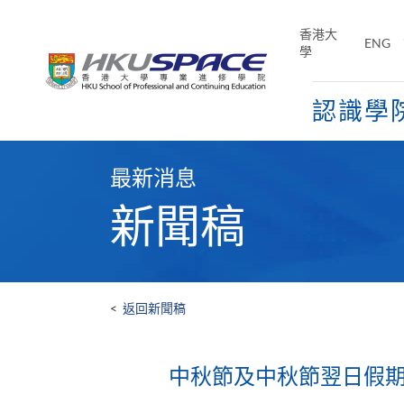
Skip
to
香港大
ENG
main
學
content
認識學
Main
content
最新消息
start
新聞稿
<
返回新聞稿
中秋節及中秋節翌日假