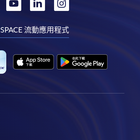
轉
轉
轉
轉
到
到
到
到
facebook
youtube
linkedin
instagram
 SPACE 流動應用程式