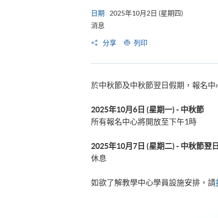
日期
2025年10月2日 (星期四)
消息
分享
列印
於中秋節及中秋節翌日假期，報名中
2025
年
10
月
6
日
(
星期一
) -
中秋節
所有報名中心將開放至下午1時
2025
年
10
月
7
日
(
星期二
) -
中秋節翌日
休息
如欲了解教學中心學員設施安排，請