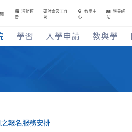
活動預
研討會及工作
教學中
學員網
簡
告
坊
心
站
院
學習
入學申請
教與學
期之報名服務安排