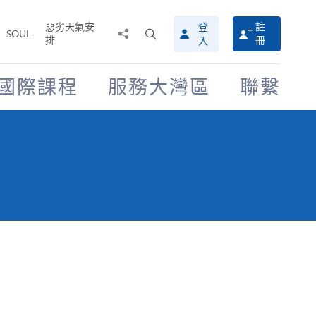
惡劣天氣安
登
註
分
打
SOUL
排
冊
入
享
開
至
搜
尋
國際課程
服務大灣區
聯繫
介
面