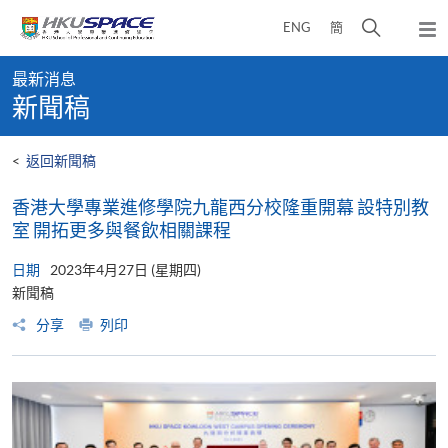
Skip
打
ENG
簡
to
彈
main
開
出
Main
content
搜
主
最新消息
content
選
尋
新聞稿
start
單
介
面
<
返回新聞稿
香港大學專業進修學院九龍西分校隆重開幕 設特別教
室 開拓更多與餐飲相關課程
日期
2023年4月27日 (星期四)
新聞稿
分享
列印