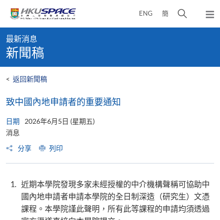
Skip
打
ENG
簡
to
彈
main
開
出
Main
content
搜
主
最新消息
content
選
尋
新聞稿
start
單
介
面
<
返回新聞稿
致中國內地申請者的重要通知
日期
2026年6月5日 (星期五)
消息
分享
列印
近期本學院發現多家未經授權的中介機構聲稱可協助中
國內地申請者申請本學院的全日制深造（研究生）文憑
課程。本學院謹此聲明，所有此等課程的申請均須透過