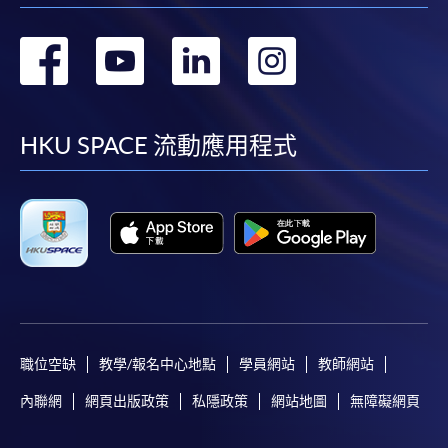
轉
轉
轉
轉
到
到
到
到
facebook
youtube
linkedin
instag
HKU SPACE 流動應用程式
職位空缺
教學/報名中心地點
學員網站
教師網站
內聯網
網頁出版政策
私隱政策
網站地圖
無障礙網頁