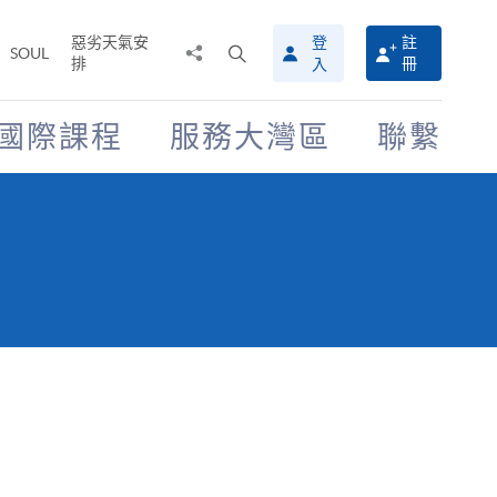
惡劣天氣安
登
註
分
打
SOUL
排
冊
入
享
開
至
搜
尋
國際課程
服務大灣區
聯繫
介
面