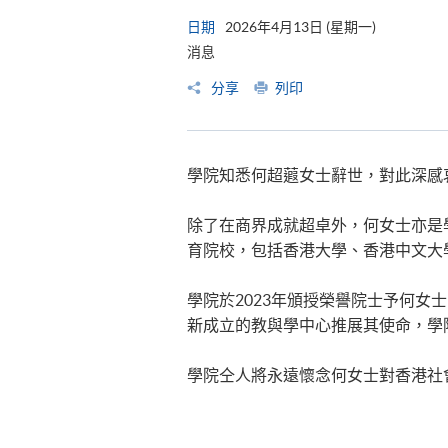
日期
2026年4月13日 (星期一)
消息
分享
列印
學院知悉何超蕸女士辭世，對此深感
除了在商界成就超卓外，何女士亦是
育院校，包括香港大學、香港中文大
學院於2023年頒授榮譽院士予何女
新成立的教與學中心推展其使命，學
學院仝人將永遠懷念何女士對香港社