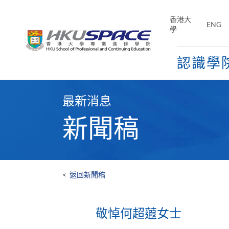
Skip
to
香港大
ENG
main
學
content
認識學
Main
content
最新消息
start
新聞稿
<
返回新聞稿
敬悼何超蕸女士