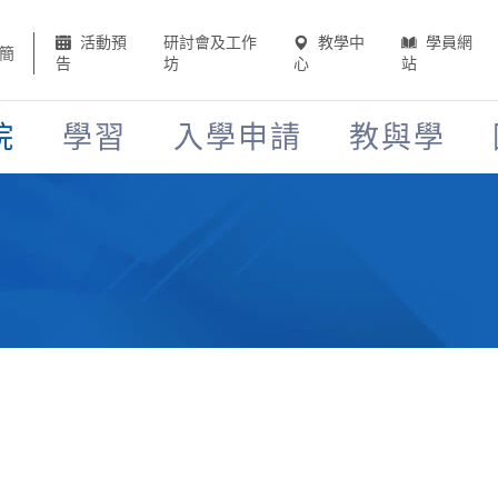
活動預
研討會及工作
教學中
學員網
簡
告
坊
心
站
院
學習
入學申請
教與學