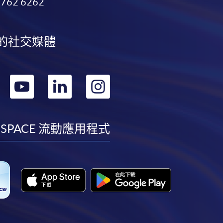
3762 6262
的社交媒體
轉
轉
轉
轉
到
到
到
到
facebook
youtube
linkedin
instagram
 SPACE 流動應用程式