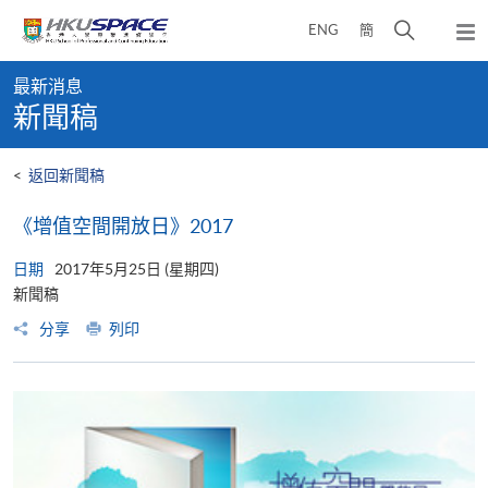
Skip
打
ENG
簡
to
彈
main
開
出
Main
content
搜
主
最新消息
content
選
尋
新聞稿
start
單
介
面
<
返回新聞稿
《增值空間開放日》2017
日期
2017年5月25日 (星期四)
新聞稿
分享
列印