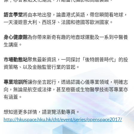
語言學堂
將由本地出發，論盡港式英語，帶您瞬間看地球，
一天漫遊意大利、西班牙、法國和德國等歐洲國家。
身心健康館
為你帶來新奇有趣的地壺球運動及一系到中醫養
生講座。
市場動態站
聚焦最新資訊，一同探討「後特朗普時代」的投
資策略、以及金融監管行業的冒起。
專業培訓所
讓你坐言起行，透過認識心儀專業領域，明確志
向，無論是航空或法律，甚至樹藝或生物醫學技術等專業亦
有涵蓋。
想知道更多詳情，請瀏覽活動專頁。
http://hkuspace.hku.hk/cht/event/series/openspace2017/