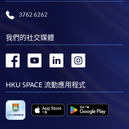
3762 6262
我們的社交媒體
轉
轉
轉
轉
到
到
到
到
facebook
youtube
linkedin
instag
HKU SPACE 流動應用程式