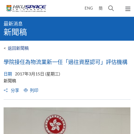
Skip
打
ENG
簡
to
彈
main
開
出
Main
content
搜
主
最新消息
content
選
尋
新聞稿
start
單
介
面
<
返回新聞稿
學院接任為物流業新一任「過往資歷認可」評估機構
日期
2017年3月15日 (星期三)
新聞稿
分享
列印