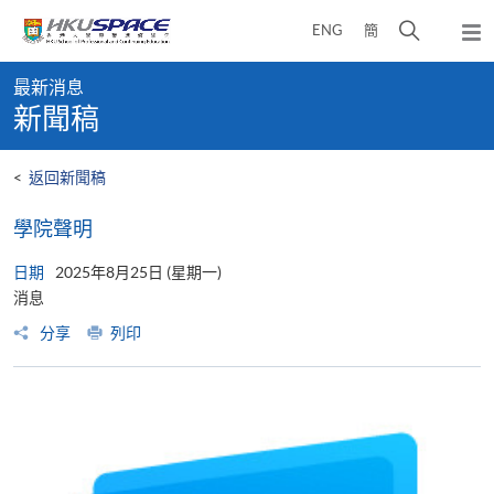
Skip
打
ENG
簡
to
彈
main
開
出
Main
content
搜
主
最新消息
content
選
尋
新聞稿
start
單
介
面
<
返回新聞稿
學院聲明
日期
2025年8月25日 (星期一)
消息
分享
列印