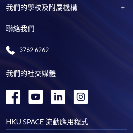
我們的學校及附屬機構
聯絡我們
3762 6262
我們的社交媒體
轉
轉
轉
轉
到
到
到
到
facebook
youtube
linkedin
instag
HKU SPACE 流動應用程式