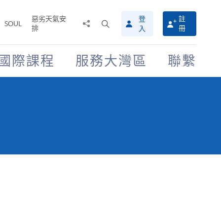
惡劣天氣安
登
註
分
打
SOUL
排
冊
入
享
開
至
搜
尋
國際課程
服務大灣區
聯繫
介
面