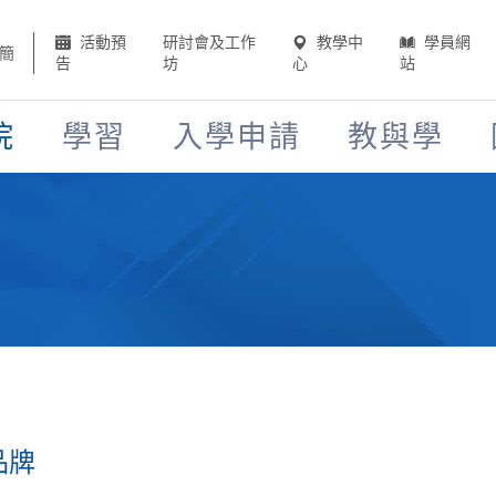
活動預
研討會及工作
教學中
學員網
簡
告
坊
心
站
院
學習
入學申請
教與學
品牌