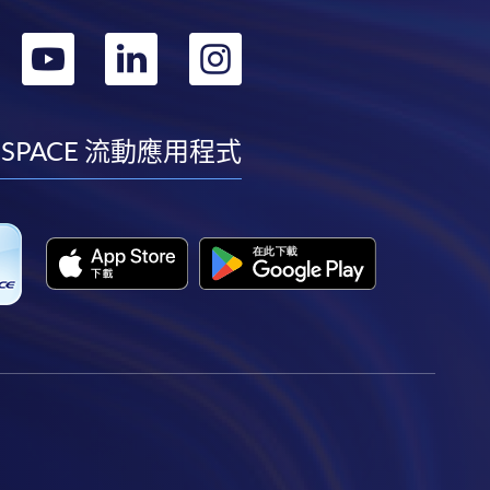
轉
轉
轉
轉
到
到
到
到
facebook
youtube
linkedin
instagram
 SPACE 流動應用程式