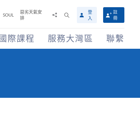
惡劣天氣安
登
註
分
打
SOUL
排
冊
入
享
開
至
搜
尋
國際課程
服務大灣區
聯繫
介
面