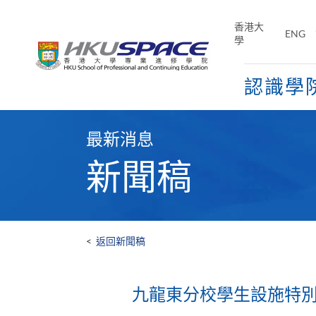
Skip
to
香港大
ENG
main
學
content
認識學
Main
content
最新消息
start
新聞稿
<
返回新聞稿
九龍東分校學生設施特