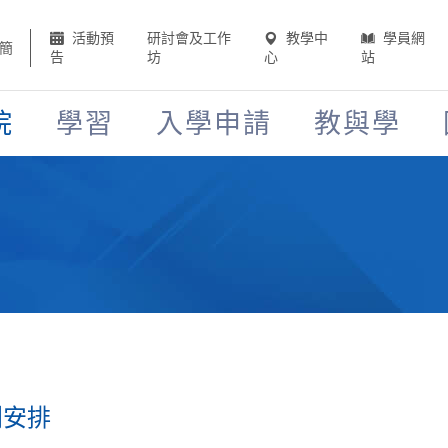
活動預
研討會及工作
教學中
學員網
簡
告
坊
心
站
院
學習
入學申請
教與學
別安排