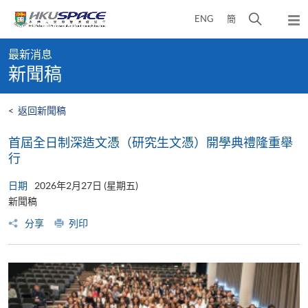
Skip
打
ENG
簡
to
彈
main
開
出
Main
content
搜
主
最新消息
content
選
尋
新聞稿
start
單
介
面
<
返回新聞稿
首屆全日制深造文憑（研究生文憑）開學典禮隆重舉
行
日期
2026年2月27日 (星期五)
新聞稿
分享
列印