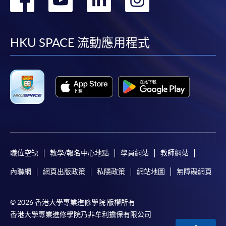
到
到
到
到
facebook
youtube
linkedin
instag
HKU SPACE 流動應用程式
職位空缺
教學/報名中心地點
學員網站
教師網站
內聯網
網頁出版政策
私隱政策
網站地圖
無障礙網頁
© 2026 香港大學專業進修學院 版權所有
香港大學專業進修學院乃非牟利擔保有限公司