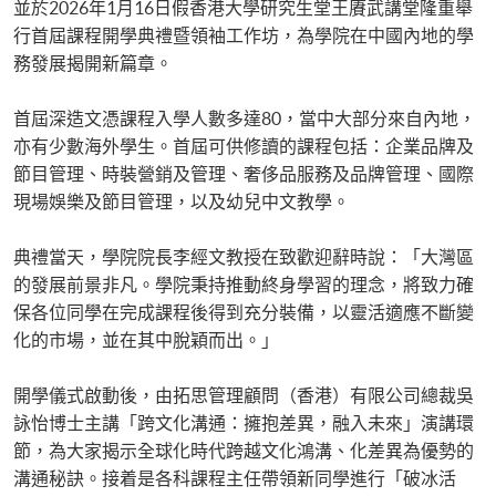
並於2026年1月16日假香港大學研究生堂王賡武講堂隆重舉
行首屆課程開學典禮暨領袖工作坊，為學院在中國內地的學
務發展揭開新篇章。
首屆深造文憑課程入學人數多達80，當中大部分來自內地，
亦有少數海外學生。首屆可供修讀的課程包括：企業品牌及
節目管理、時裝營銷及管理、奢侈品服務及品牌管理、國際
現場娛樂及節目管理，以及幼兒中文教學。
典禮當天，學院院長李經文教授在致歡迎辭時說：「大灣區
的發展前景非凡。學院秉持推動終身學習的理念，將致力確
保各位同學在完成課程後得到充分裝備，以靈活適應不斷變
化的市場，並在其中脫穎而出。」
開學儀式啟動後，由拓思管理顧問（香港）有限公司總裁吳
詠怡博士主講「跨文化溝通：擁抱差異，融入未來」演講環
節，為大家揭示全球化時代跨越文化鴻溝、化差異為優勢的
溝通秘訣。接着是各科課程主任帶領新同學進行「破冰活