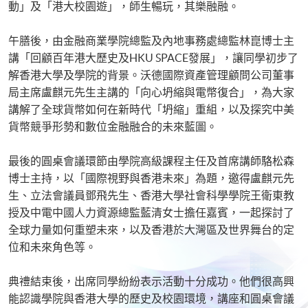
動」及「港大校園遊」，師生暢玩，其樂融融。
午膳後，由金融商業學院總監及內地事務處總監林崑博士主
講「回顧百年港大歷史及HKU SPACE發展」，讓同學初步了
解香港大學及學院的背景。沃德國際資產管理顧問公司董事
局主席盧麒元先生主講的「向心坍縮與電幣復合」，為大家
講解了全球貨幣如何在新時代「坍縮」重組，以及探究中美
貨幣競爭形勢和數位金融融合的未來藍圖。
最後的圓桌會議環節由學院高級課程主任及首席講師駱松森
博士主持，以「國際視野與香港未來」為題，邀得盧麒元先
生、立法會議員鄧飛先生、香港大學社會科學學院王衛東教
授及中電中國人力資源總監藍清女士擔任嘉賓，一起探討了
全球力量如何重塑未來，以及香港於大灣區及世界舞台的定
位和未來角色等。
典禮結束後，出席同學紛紛表示活動十分成功。他們很高興
能認識學院與香港大學的歷史及校園環境，講座和圓桌會議