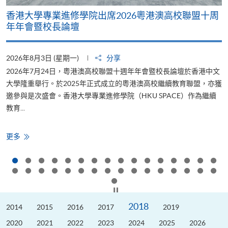
香港大學專業進修學院出席2026粵港澳高校聯盟十周
年年會暨校長論壇
2026年8月3日 (星期一)
分享
2
2026年7月24日，粵港澳高校聯盟十週年年會暨校長論壇於香港中文
大學隆重舉行。於2025年正式成立的粵港澳高校繼續教育聯盟，亦獲
邀參與是次盛會。香港大學專業進修學院（HKU SPACE）作為繼續
教育...
少
香
更多
港
大
學
專
業
進
修
按下以暫停幻燈片
學
院
2018
2014
出
2015
2016
2017
2019
席
2026
2020
2021
2022
2023
2024
2025
2026