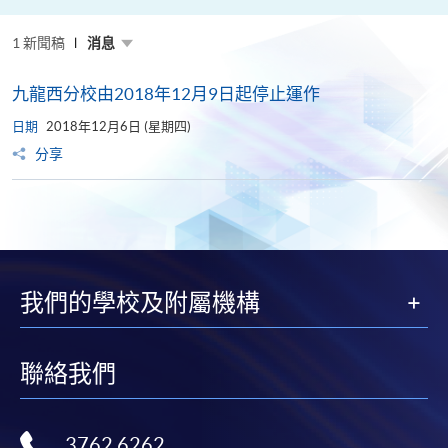
粵
港
澳
1 新聞稿
高
消息
校
聯
盟
九龍西分校由2018年12月9日起停止運作
十
周
日期
年
2018年12月6日 (星期四)
年
分享
會
暨
校
長
論
壇
我們的學校及附屬機構
聯絡我們
3762 6262