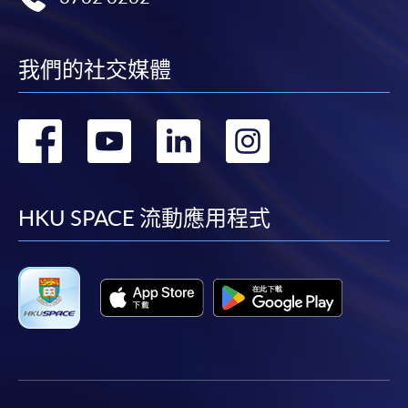
我們的社交媒體
轉
轉
轉
轉
到
到
到
到
facebook
youtube
linkedin
instag
HKU SPACE 流動應用程式