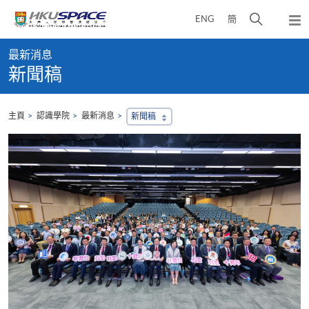
Skip
打
ENG
簡
to
彈
main
開
出
Main
content
搜
主
最新消息
content
選
尋
新聞稿
start
單
介
面
主頁
認識學院
最新消息
新聞稿
，
會
地