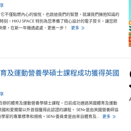
d
享
e
n
，它不僅點燃內心的愉悅，也啟迪我們的智慧，就讓我們擁抱知識的
t
s
刻，HKU SPACE 特別為您準備了精心設計的電子賀卡，讓您把
a
c
擁
快樂，在新一年機遇處處、更進一步！
更多
h
抱
i
知
e
識
v
的
e
禮
F
物
i
，
r
與
s
H
t
K
育及運動營養學碩士課程成功獲得英國
C
U
l
S
a
P
s
A
s
C
H
E
享
o
一
n
同
ersity合辦的體育及運動營養學碩士課程，日前成功通過英國體育及運動
o
迎
u
接
英國和愛爾蘭以外首個獲得此認證的課程。 SENr是由英國營養師協
r
聖
香
學家的專業標準和規格。SENr委員會是由來自體育及...
更多
s
誕
港
f
！
大
r
學
o