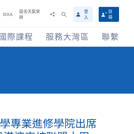
惡劣天氣安
登
註
分
打
SOUL
排
冊
入
享
開
至
搜
尋
國際課程
服務大灣區
聯繫
介
面
學專業進修學院出席