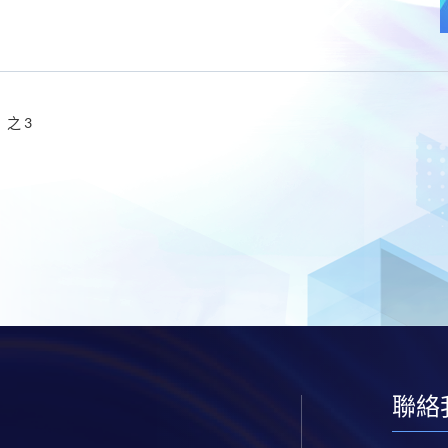
獎
S
P
A
C
E
網
站
全
新
之 3
面
貌
現
已
登
場
聯絡