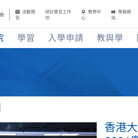
活動預
研討會及工作
教學中
學員網
簡
告
坊
心
站
院
學習
入學申請
教與學
香港大