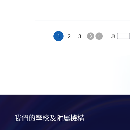
本
下
1
2
3
頁
一
最
頁
頁
後
一
頁
我們的學校及附屬機構