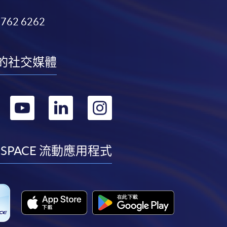
3762 6262
的社交媒體
轉
轉
轉
轉
到
到
到
到
facebook
youtube
linkedin
instagram
 SPACE 流動應用程式