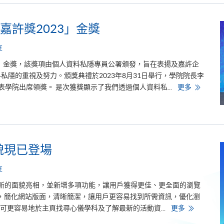
專
m
業
t
進
h
修
e
嘉許獎2023」金獎
學
U
院
n
體
i
享
育
v
及
e
獎」金獎，該獎項由個人資料私隱專員公署頒發，旨在表揚及嘉許企
運
r
動
s
隱的重視及努力。頒獎典禮於2023年8月31日舉行，學院院長李
營
i
養
學
表學院出席領獎。 是次獲獎顯示了我們透過個人資料私...
更多
t
學
院
y
碩
首
o
士
次
f
課
獲
L
程
頒
o
成
「
n
功
私
d
獲
隱
o
面貌現已登場
得
之
n
英
友
國
嘉
享
專
許
業
獎
認
2
然一新的面貌亮相，並新增多項功能，讓用戶獲得更佳、更全面的瀏覽
證
0
錄，簡化網站版面，清晰簡潔，讓用戶更容易找到所需資訊，優化瀏
2
3
H
可更容易地於主頁找尋心儀學科及了解最新的活動資...
更多
」
K
金
U