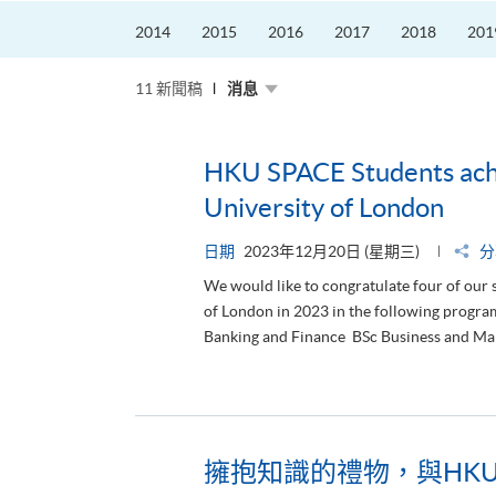
2014
2015
2016
2017
2018
201
11 新聞稿
消息
HKU SPACE Students achi
University of London
日期
2023年12月20日 (星期三)
分
We would like to congratulate four of our 
of London in 2023 in the following progr
Banking and Finance BSc Business and Mana
擁抱知識的禮物，與HKU