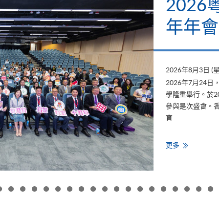
202
年年會
2026年8月3日 (
2026年7月2
學隆重舉行。於2
參與是次盛會。香
育...
香
更多
港
大
學
專
業
進
修
學
院
出