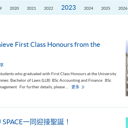
席
2026
2023
9
2020
2021
2022
2024
2025
2026
粵
港
澳
高
校
聯
盟
十
周
eve First Class Honours from the
年
年
會
暨
校
長
享
論
壇
students who graduated with First Class Honours at the University
ammes: Bachelor of Laws (LLB) BSc Accounting and Finance BSc
H
gement For further details, please ...
更多
K
U
S
P
A
C
E
S
 SPACE一同迎接聖誕！
t
u