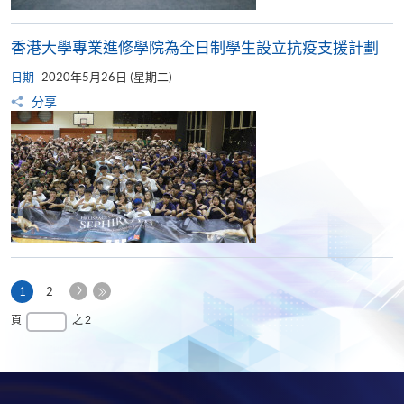
香港大學專業進修學院為全日制學生設立抗疫支援計劃
日期
2020年5月26日 (星期二)
分享
下
本
1
2
一
頁
最
頁
之 2
頁
後
一
頁