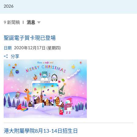
粵
港
2026
澳
高
校
聯
9 新聞稿
消息
盟
十
周
聖誕電子賀卡現已登場
年
年
會
日期
2020年12月17日 (星期四)
暨
校
分享
長
論
壇
港大附屬學院8月13-14日招生日