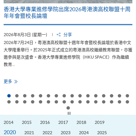
香港大學專業進修學院出席2026粵港澳高校聯盟十周
年年會暨校長論壇
2026年8月3日 (星期一)
分享
2
2026年7月24日，粵港澳高校聯盟十週年年會暨校長論壇於香港中文
大學隆重舉行。於2025年正式成立的粵港澳高校繼續教育聯盟，亦獲
邀參與是次盛會。香港大學專業進修學院（HKU SPACE）作為繼續
教育...
少
香
更多
港
大
學
專
業
進
修
按下以暫停幻燈片
學
院
2014
2015
2016
2017
2018
2019
出
席
2020
2026
2021
2022
2023
2024
2025