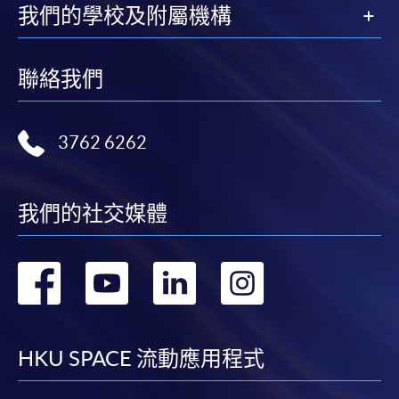
我們的學校及附屬機構
聯絡我們
3762 6262
我們的社交媒體
轉
轉
轉
轉
到
到
到
到
facebook
youtube
linkedin
instag
HKU SPACE 流動應用程式