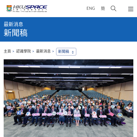
Skip
打
ENG
簡
to
彈
main
開
出
Main
content
搜
主
最新消息
content
選
尋
新聞稿
start
單
介
面
主頁
認識學院
最新消息
新聞稿
，
會
地