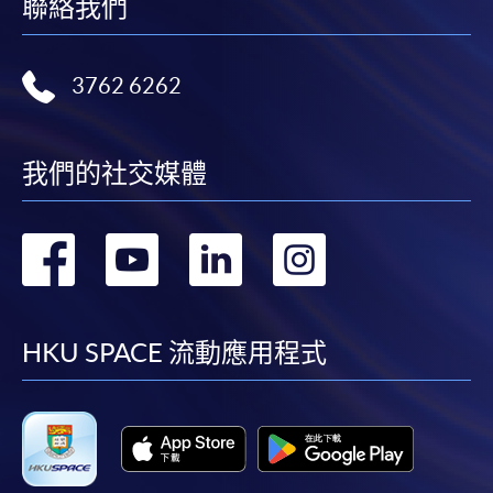
聯絡我們
3762 6262
我們的社交媒體
轉
轉
轉
轉
到
到
到
到
facebook
youtube
linkedin
instag
HKU SPACE 流動應用程式