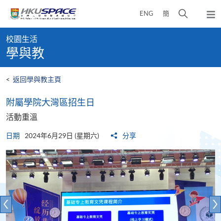
Skip
打
ENG
簡
to
彈
main
開
出
Main
content
搜
主
校園生活
content
選
尋
學與教
start
單
介
面
<
返回學與教主頁
附屬學院大灣區招生日
活動重溫
日期
2024年6月29日 (星期六)
分享