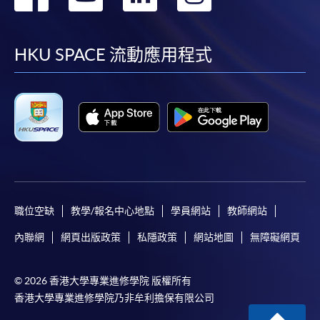
到
到
到
到
facebook
youtube
linkedin
instag
HKU SPACE 流動應用程式
職位空缺
教學/報名中心地點
學員網站
教師網站
內聯網
網頁出版政策
私隱政策
網站地圖
無障礙網頁
© 2026 香港大學專業進修學院 版權所有
香港大學專業進修學院乃非牟利擔保有限公司