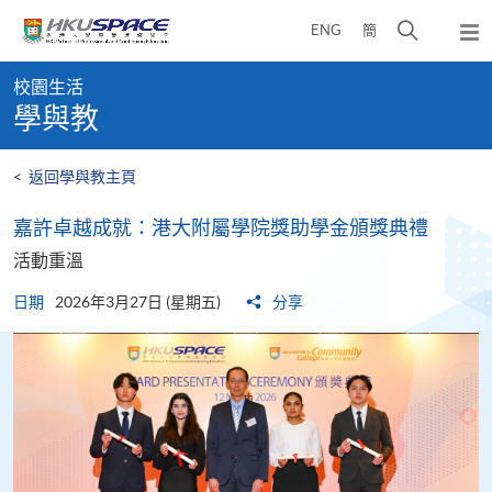
Skip
打
ENG
簡
to
彈
main
開
出
Main
content
搜
主
校園生活
content
選
尋
學與教
start
單
介
面
<
返回學與教主頁
​​嘉許卓越成就​​：港大附屬學院獎助學金頒獎典禮​
活動重溫
日期
2026年3月27日 (星期五)
分享