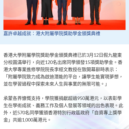
​​嘉許卓越成就​​：港大附屬學院獎助學金頒獎典禮​
​​香港大學附屬學院獎助學金頒獎典禮已於3月12日假九龍東
分校圓滿舉行，向近120名出席同學頒發15項獎助學金。​香
港大學專業進修學院院長李經文教授在致開幕辭時表示：
「附屬學院致力成為啟迪潛能的平台，讓學生能實現夢想，​​
並在學習過程中探索未來人生與事業的無限可能。」​​
​​承蒙各界慷慨支持，學院獲捐獻超過950萬港元，以表彰學
生在學術成就、義務工作及個人發展等領域的出色表現。此
外，近570名同學獲頒香港特別行政區政府「自資專上獎學
金」共逾1,000萬港元。​