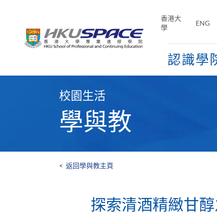
Skip
to
香港大
ENG
main
學
content
認識學
Main
content
校園生活
start
學與教
<
返回學與教主頁
探索清酒精緻甘醇