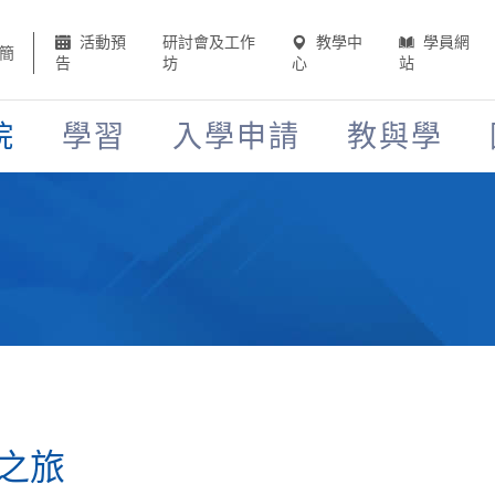
活動預
研討會及工作
教學中
學員網
簡
告
坊
心
站
院
學習
入學申請
教與學
之旅