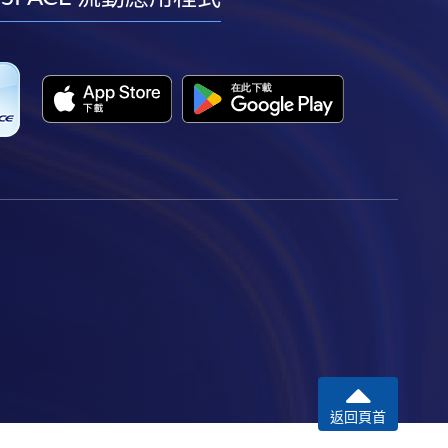
facebook
youtube
linkedin
instagram
返回頁首