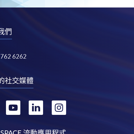
我們
3762 6262
的社交媒體
轉
轉
轉
轉
到
到
到
到
 SPACE 流動應用程式