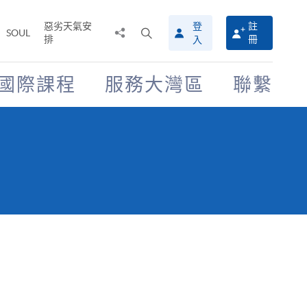
惡劣天氣安
登
註
分
打
SOUL
排
冊
入
享
開
至
搜
尋
國際課程
服務大灣區
聯繫
介
面