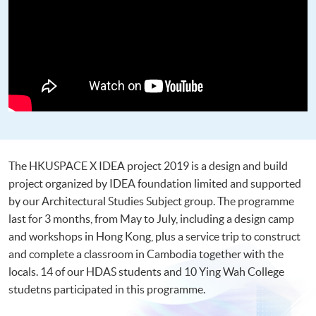
The HKUSPACE X IDEA project 2019 is a design and build
project organized by IDEA foundation limited and supported
by our Architectural Studies Subject group. The programme
last for 3 months, from May to July, including a design camp
and workshops in Hong Kong, plus a service trip to construct
and complete a classroom in Cambodia together with the
locals. 14 of our HDAS students and 10 Ying Wah College
studetns participated in this programme.