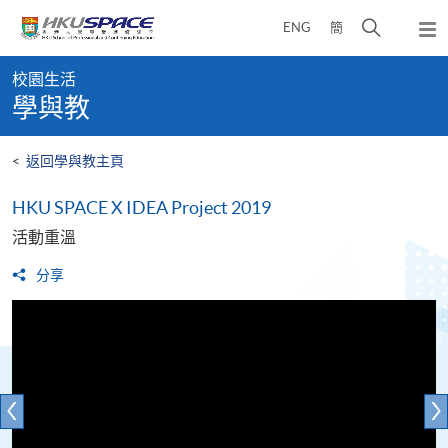
Skip
打
ENG
簡
to
彈
main
開
出
Main
content
搜
主
校園生活
content
選
尋
學與教
start
單
介
面
<
返回學與教主頁
HKU SPACE X IDEA Project 2019
活動重溫
分享