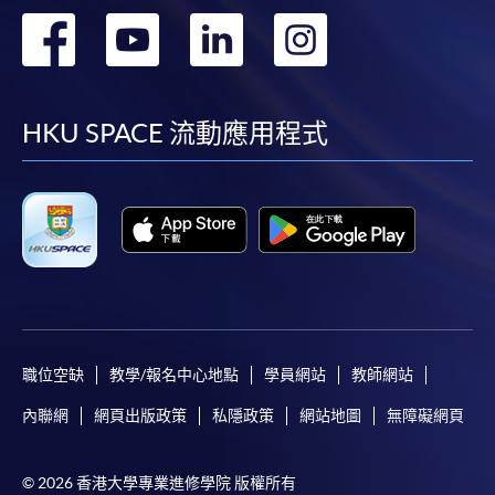
轉
轉
轉
轉
到
到
到
到
facebook
youtube
linkedin
instag
HKU SPACE 流動應用程式
職位空缺
教學/報名中心地點
學員網站
教師網站
內聯網
網頁出版政策
私隱政策
網站地圖
無障礙網頁
© 2026 香港大學專業進修學院 版權所有