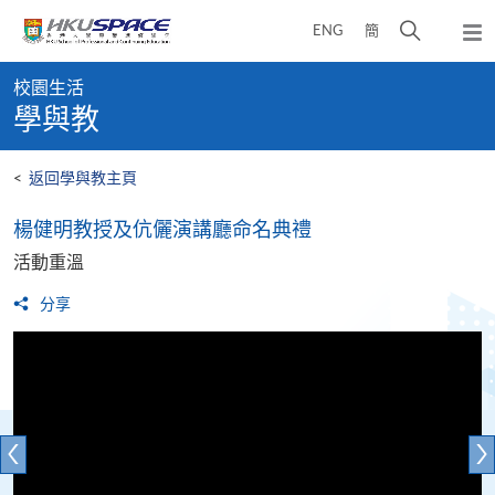
Skip
打
ENG
簡
to
彈
main
開
出
Main
content
搜
主
校園生活
content
選
尋
學與教
start
單
介
面
<
返回學與教主頁
楊健明教授及伉儷演講廳命名典禮
活動重溫
分享