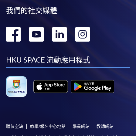
我們的社交媒體
轉
轉
轉
轉
到
到
到
到
facebook
youtube
linkedin
instag
HKU SPACE 流動應用程式
職位空缺
教學/報名中心地點
學員網站
教師網站