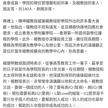
員會成員、學院的現任管理層和前同事，及楊教授的家人、
朋友等，共140人，熱鬧非常。
典禮上，陳坤耀教授感謝楊教授對學院作出的許多重大貢
獻。他指出，楊教授不但有遠見，並且積極快速地回應社會
需求，成立香港大學附屬學院——香港第一所提供副學位課
程的學院。此外，楊教授亦深懂投資之道，擔任院長期間，
積極為學院擴充教學中心及辦公室，而這次命名的演講廳正
是位於當年楊教授擴充的教學中心內，別具意義。
楊健明教授致詞時表示，從事高等教育工作一輩子，最享受
的日子就是作為學院院長的11年光景。在任期間，楊教授和
太太得到很多友誼和支持，他深感到得到的遠遠超過付出
的。楊教授表示，非常榮幸演講廳以他和太太命名。楊教授
又說，要做一個成功的人，除了要有高IQ (智商)、高EQ (情
商)，現在還要有高LQ (愛商)，L是Love的縮寫，LQ意思是不
要只在乎個人的成功，要幫助別人成功，別人的成功也是你
的成功，幫助別人亦造就你成為成功的人。