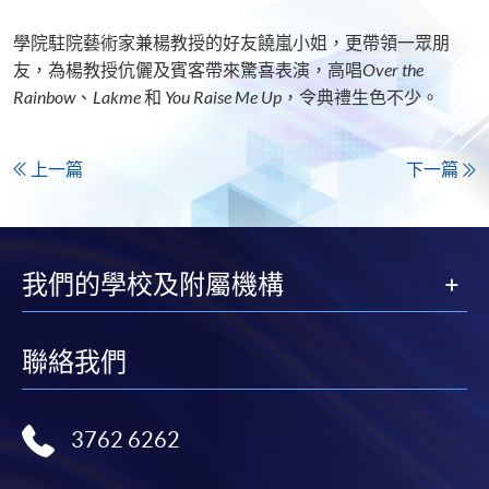
學院駐院藝術家兼楊教授的好友饒嵐小姐，更帶領一眾朋
友，為楊教授伉儷及賓客帶來驚喜表演，高唱
Over the
Rainbow
、
Lakme
和
You Raise Me Up
，令典禮生色不少。
上一篇
下一篇
我們的學校及附屬機構
聯絡我們
3762 6262