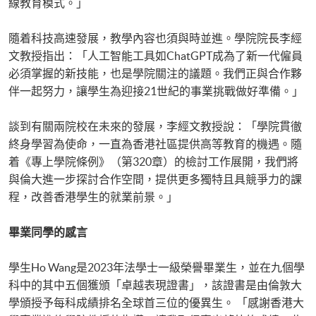
線教育模式。」
隨着科技高速發展，教學內容也須與時並進。學院院長李經
文教授指出：「人工智能工具如ChatGPT成為了新一代僱員
必須掌握的新技能，也是學院關注的議題。我們正與合作夥
伴一起努力，讓學生為迎接21世紀的事業挑戰做好準備。」
談到有關兩院校在未來的發展，李經文教授說：「學院貫徹
終身學習為使命，一直為香港社區提供高等教育的機遇。隨
着《專上學院條例》（第320章）的檢討工作展開，我們將
與倫大進一步探討合作空間，提供更多獨特且具競爭力的課
程，改善香港學生的就業前景。」
畢業同學的感言
學生Ho Wang是2023年法學士一級榮譽畢業生，並在九個學
科中的其中五個獲頒「卓越表現證書」，該證書是由倫敦大
學頒授予每科成績排名全球首三位的優異生。 「感謝香港大