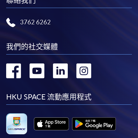
聯絡我們
3762 6262
我們的社交媒體
轉
轉
轉
轉
到
到
到
到
facebook
youtube
linkedin
instag
HKU SPACE 流動應用程式