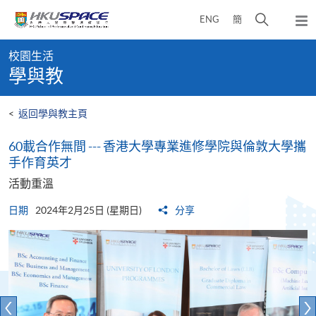
Skip
打
ENG
簡
to
彈
main
開
出
Main
content
搜
主
校園生活
content
選
尋
學與教
start
單
介
面
<
返回學與教主頁
60載合作無間 --- 香港大學專業進修學院與倫敦大學攜
手作育英才
活動重溫
日期
2024年2月25日 (星期日)
分享