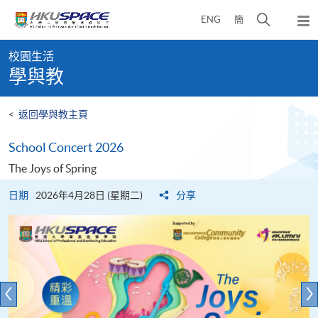
Skip
打
ENG
簡
to
彈
main
開
出
Main
content
搜
主
校園生活
content
選
尋
學與教
start
單
介
面
<
返回學與教主頁
School Concert 2026
The Joys of Spring
日期
2026年4月28日 (星期二)
分享