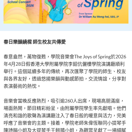
春日樂韻繞樑 師生校友共傳愛
春意盎然，萬物復甦，學院音樂會The Joys of Spring於2026
年4月28日假香港大學附屬學院李韶伉儷樓學院演講廳順利
舉行。這個延續多年的傳統，再次匯聚了學院的師生、校友
與各界友好，透過悠揚樂韻與動感節拍，交流情誼，分享對
表演藝術的熱忱。
音樂會當晚反應熱烈，吸引逾260人出席，現場高朋滿座，
場面熱鬧，節目精彩紛呈，由附屬學院學生率先獻唱。他們
清亮和諧的歌聲為演講廳注入了春日般的暖意與活力，完美
呼應了音樂會的主題。接着，學院老師朱偉恆聯同小提琴手
陳詩韻小姐及大提琴手王翹𦑊小姐，為觀眾呈獻了一場細膩