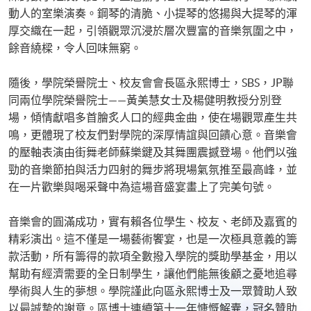
動人的室樂演奏。鋼琴的清脆、小提琴的悠揚與大提琴的渾
厚交織在一起，引領觀眾沉浸於層次豐富的音樂氛圍之中，
餘音繞樑，令人回味無窮。
隨後，學院榮譽院士、校友會會長區永熙博士，SBS，JP聯
同兩位學院榮譽院士——黃美慧女士及楊健明教授分別登
場，傾情獻唱多首膾炙人口的經典金曲，使在場觀眾產生共
鳴，更體現了校友們對學院的深厚情誼與回饋心意。音樂會
的壓軸表演由街舞老師蘇樂鍵及其舞團震撼登場。他們以強
勁的音樂節拍與活力四射的舞步將現場氣氛推至最高峰，並
在一片歡樂與喝采聲中為這場音盛宴畫上了完美句號。
音樂會的圓滿成功，實有賴各位學生、校友、老師及嘉賓的
精彩演出。這不僅是一場藝術饗宴，也是一次極具意義的籌
款活動，所有籌得的款項全數撥入學院的獎助學基金，用以
幫助有經濟需要的全日制學生，讓他們能無後顧之憂地追尋
學術與人生的夢想。學院謹此向區永熙博士及一眾贊助人致
以最誠摯的謝意。區博士連續第十一年慷慨解囊，冠名贊助