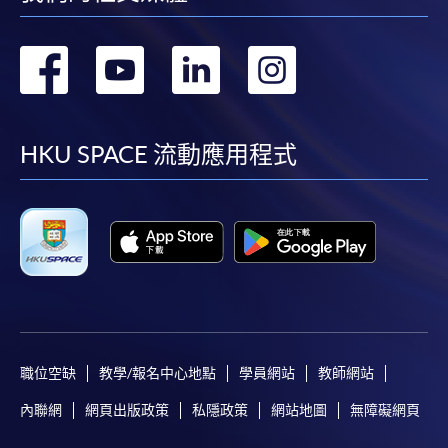
轉
轉
轉
轉
到
到
到
到
facebook
youtube
linkedin
instag
HKU SPACE 流動應用程式
職位空缺
教學/報名中心地點
學員網站
教師網站
內聯網
網頁出版政策
私隱政策
網站地圖
無障礙網頁