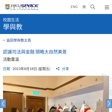
Skip
打
ENG
簡
to
彈
main
開
出
Main
content
搜
主
校園生活
content
選
尋
學與教
start
單
介
面
<
返回學與教主頁
認識司法與金融 領略大自然美景
活動重溫
日期
2023年8月18日 (星期五)
分享