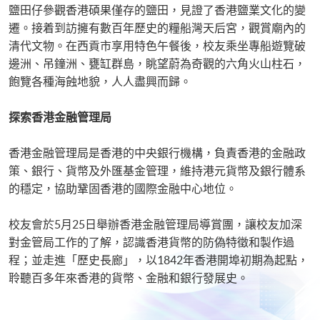
鹽田仔參觀香港碩果僅存的鹽田，見證了香港鹽業文化的變
遷。接着到訪擁有數百年歷史的糧船灣天后宮，觀賞廟內的
清代文物。在西貢市享用特色午餐後，校友乘坐專船遊覽破
邊洲、吊鐘洲、甕缸群島，眺望蔚為奇觀的六角火山柱石，
飽覽各種海蝕地貌，人人盡興而歸。
探索香港金融管理局
香港金融管理局是香港的中央銀行機構，負責香港的金融政
策、銀行、貨幣及外匯基金管理，維持港元貨幣及銀行體系
的穩定，協助鞏固香港的國際金融中心地位。
校友會於5月25日舉辦香港金融管理局導賞團，讓校友加深
對金管局工作的了解，認識香港貨幣的防偽特徵和製作過
程；並走進「歷史長廊」，以1842年香港開埠初期為起點，
聆聽百多年來香港的貨幣、金融和銀行發展史。