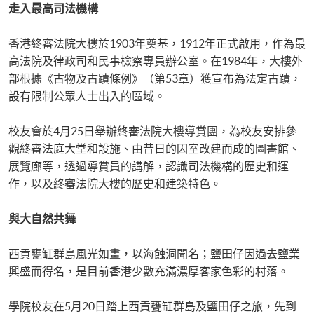
走入最高司法機構
香港終審法院大樓於1903年奠基，1912年正式啟用，作為最
高法院及律政司和民事檢察專員辦公室。在1984年，大樓外
部根據《古物及古蹟條例》（第53章）獲宣布為法定古蹟，
設有限制公眾人士出入的區域。
校友會於4月25日舉辦終審法院大樓導賞團，為校友安排參
觀終審法庭大堂和設施、由昔日的囚室改建而成的圖書館、
展覽廊等，透過導賞員的講解，認識司法機構的歷史和運
作，以及終審法院大樓的歷史和建築特色。
與大自然共舞
西貢甕缸群島風光如畫，以海蝕洞聞名；鹽田仔因過去鹽業
興盛而得名，是目前香港少數充滿濃厚客家色彩的村落。
學院校友在5月20日踏上西貢甕缸群島及鹽田仔之旅，先到