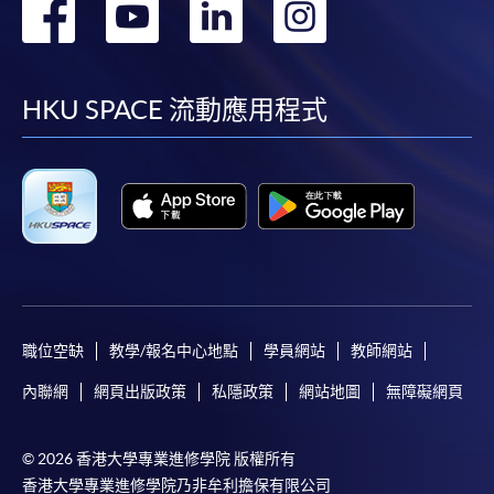
轉
轉
轉
轉
到
到
到
到
facebook
youtube
linkedin
instag
HKU SPACE 流動應用程式
職位空缺
教學/報名中心地點
學員網站
教師網站
內聯網
網頁出版政策
私隱政策
網站地圖
無障礙網頁
© 2026 香港大學專業進修學院 版權所有
香港大學專業進修學院乃非牟利擔保有限公司