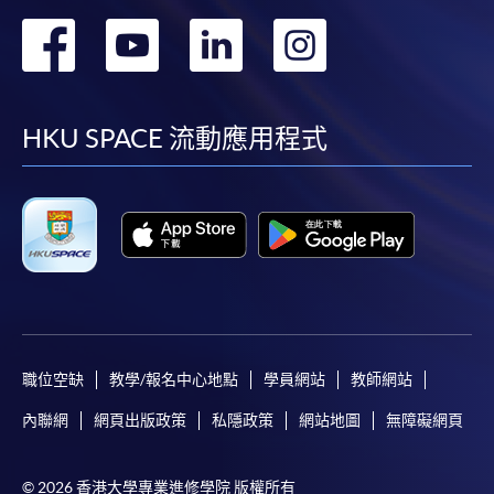
轉
轉
轉
轉
到
到
到
到
facebook
youtube
linkedin
instag
HKU SPACE 流動應用程式
職位空缺
教學/報名中心地點
學員網站
教師網站
內聯網
網頁出版政策
私隱政策
網站地圖
無障礙網頁
© 2026 香港大學專業進修學院 版權所有