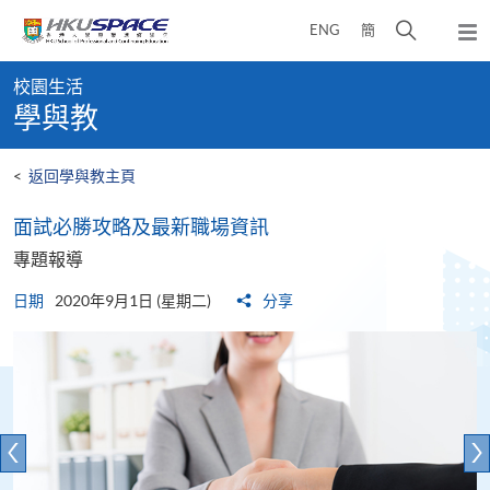
Skip
打
ENG
簡
to
彈
main
開
出
Main
content
搜
主
校園生活
content
選
尋
學與教
start
單
介
面
<
返回學與教主頁
面試必勝攻略及最新職場資訊
專題報導
日期
2020年9月1日 (星期二)
分享