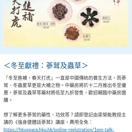
＜冬至獻禮：蔘茸及蟲草＞
「冬至進補，春天打虎」一直是中國傳統的養生方法，而蔘
茸、冬蟲夏草更是大補之物。中藥房將於十二月推出冬至優
惠，蔘茸及蟲草等藥材將低至九折發售，歡迎親臨中藥房選
購。
想了解更多蔘茸的藥性、功效等？請即登記由梁榮能教授主
講的《強身健體話蔘茸》講座，費用全免：
https://hkuspace.hku.hk/online-registration/1pm-talk-