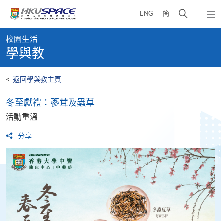
Skip
打
ENG
簡
to
彈
main
開
出
Main
content
搜
主
校園生活
content
選
尋
學與教
start
單
介
面
<
返回學與教主頁
冬至獻禮：蔘茸及蟲草
活動重溫
分享