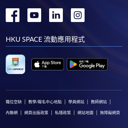
轉
轉
轉
轉
到
到
到
到
facebook
youtube
linkedin
instag
HKU SPACE 流動應用程式
職位空缺
教學/報名中心地點
學員網站
教師網站
內聯網
網頁出版政策
私隱政策
網站地圖
無障礙網頁