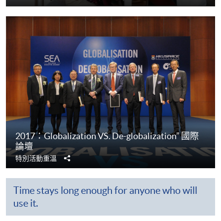
享
2017：Globalization VS. De-globalization” 國際
論壇
分
特別活動重溫
享
Time stays long enough for anyone who will
use it.