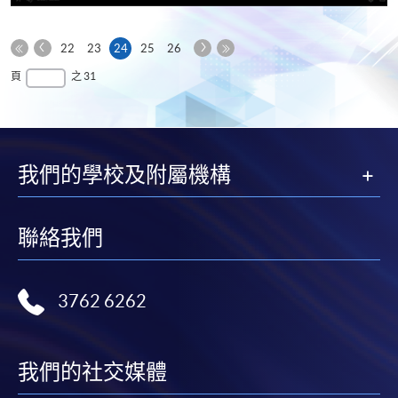
享
上
下
本
22
23
24
25
26
一
一
第
頁
最
頁
之 31
頁
頁
一
後
頁
一
頁
我們的學校及附屬機構
聯絡我們
3762 6262
我們的社交媒體