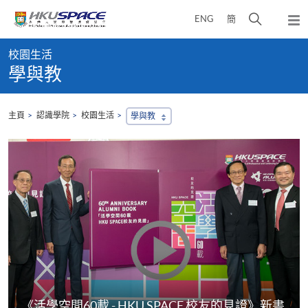
Skip
打
ENG
簡
to
彈
main
開
出
Main
content
搜
主
校園生活
content
選
尋
學與教
start
單
介
面
主頁
認識學院
校園生活
學與教
《活學空間60載 - HKU SPACE 校友的見證》新書