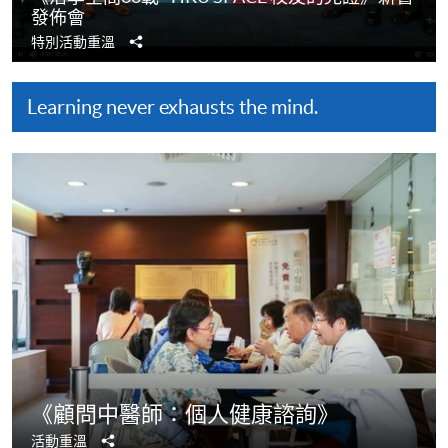
發佈會
分
特別活動重溫
享
Learning never exhausts the mind.
《顧問中醫師：個人健康諮詢》
分
活動重溫