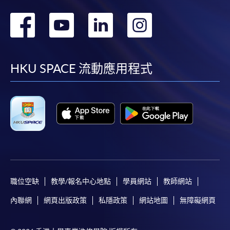
轉
轉
轉
轉
到
到
到
到
facebook
youtube
linkedin
instag
HKU SPACE 流動應用程式
職位空缺
教學/報名中心地點
學員網站
教師網站
內聯網
網頁出版政策
私隱政策
網站地圖
無障礙網頁