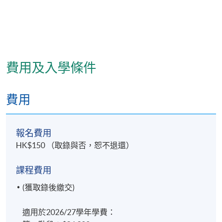
次，須繳付重考費。
報名代碼
2445-CM017A
現時接受報名
費用及入學條件
修業期
費用
約兩年
報名費用
地點
HK$150 （取錄與否，恕不退還）
九龍東分校
(由於需配合社區書院收生程序，7月的上課 / 考試日
課程費用
期、 地點或有更改， 課堂有機會調往其他分校上
(獲取錄後繳交)
課。)
適用於2026/27學年學費：