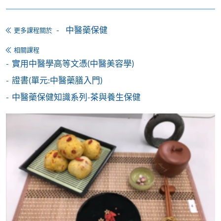
中醫藥保健
更多課程關於
申請
相關課程
實用中醫學高等文憑(中醫美容學)
證書(單元:中醫藥膳入門)
網上報名
立即報名
中醫藥保健知識系列-茶與養生保健
申請表
下載申請表
報名辦法
網上報名服務
香港大學專業進修學院提供24小時網上報名及繳費服
務，申請人可通過網上申請個別學歷頒授課程和報讀
大部份公開招生的課程(以先到先得形式報名的課程)。
申請人可在網上使用「繳費靈」(PPS) (不適用於手
機)、VISA 或 Mastercard。除上述支付方式之外，如就