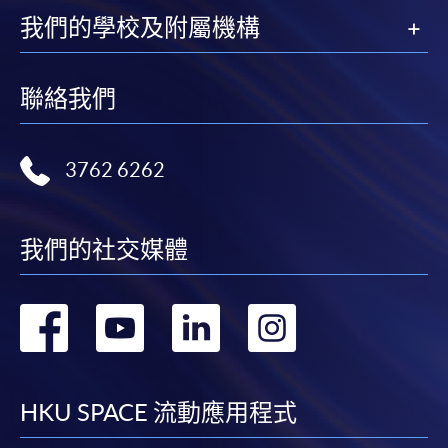
我們的學校及附屬機構
報讀新課程
聯絡我們
凡以「先到先得」為取錄方式的課程，請填妥
SF26報名表，親往
報名中心
或以郵遞方式連同學
費以及所需證明文件呈交。
3762 6262
[
下載報名表SF26
]
我們的社交媒體
申請學歷頒授及專業課程可能需要其他資料，報名
表可向報名中心或有關課程負責人索取。填妥申請
表格後，請連同報名費/學費以及所需證明文件親
轉
轉
轉
轉
往報名中心或以郵遞方式遞交。
到
到
到
到
報讀同一學歷頒授課程內其他單元
facebook
youtube
linkedin
instag
HKU SPACE 流動應用程式