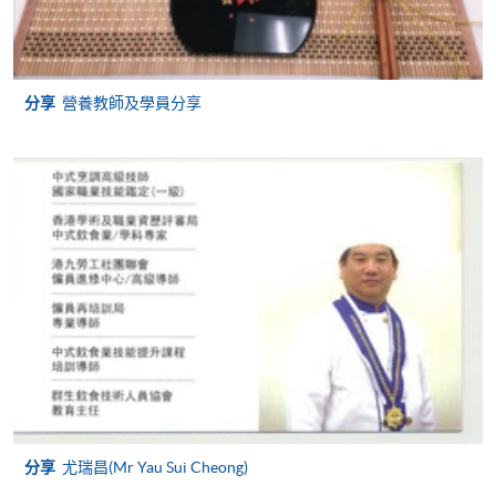
讀學歷頒授課程設有網上服務，在學學員亦可以「微
信支付」(Online WeChat Pay) 、「支付寶」(Online
Alipay) 或 「轉數快」(FPS) 繳付學費。
分享
營養教師及學員分享
報讀新課程
填寫網上報名表格
申請人可按該課程網頁的右上角的
圖示進入網上服務網頁，然
後按照指示填妥網上報名表格。
某些課程須甄選入學，並要求申請人上載課程網頁
中指定所須文件(如學歷證明)。系統只支援doc,
docx, jpg 和pdf格式之附件。
分享
尤瑞昌(Mr Yau Sui Cheong)
繳交所需費用