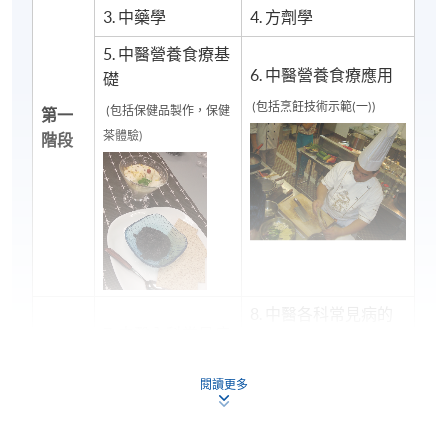
3. 中藥學
4. 方劑學
5. 中醫營養食療基
6. 中醫營養食療應用
礎
(包括烹飪技術示範(一))
(包括保健品製作，保健
第一
茶體驗)
階段
8. 中醫各科常見病的
7. 中醫內科常見病
飲食調理
的食療
閱讀更多
(包括烹飪技術示範(二))