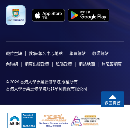
​學院為學歷頒授課程特設「註冊及學費通知」，適
用於一般學歷頒授課程。
課程負責人會為學員送上「註冊及學費通知」
(「通知」)，請填妥有關「通知」，並親往報名中
心或以郵遞方式，遞交「通知」及繳交所需費用。
有關繳費詳情，請參閱
付款方法
。如對報名程序有任
職位空缺
教學/報名中心地點
學員網站
教師網站
何疑問，請詳閱個別課程資料，或聯絡有關課程負責
內聯網
網頁出版政策
私隱政策
網站地圖
無障礙網頁
人或報名中心。
課程/科目報名注意事項:
© 2026 香港大學專業進修學院 版權所有
香港大學專業進修學院乃非牟利擔保有限公司
選用網上報名服務必須在已接駁互聯網及支援
JavaScript程式瀏覽器的電腦上進行。建議選用
返回頁首
Google Chrome瀏覽器。
申請人不應閒置申請超過10分鐘。否則，申請人
必須重新開始整個申請程序。