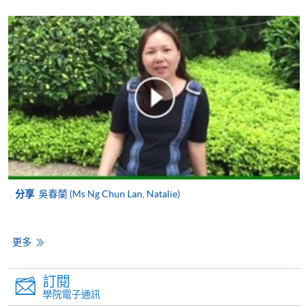
申請人可使用以下方式繳交報名費或課程費用:
繳費靈網上服務
- 申請人須先開立繳費靈戶口及設
定繳費靈網上密碼。有關如何申請繳費靈戶口及密
碼，請瀏覽繳費靈網址
http://www.ppshk.com
。
*信用咭網上繳費服務
- 申請人可以 VISA 或
Mastercard（包括「香港大學專業進修學院
Mastercard卡」）繳付學費。
*香港大學專業進修學院Mastercard卡
持有人如欲享用十個
分享
吳春蘭 (Ms Ng Chun Lan, Natalie)
月免息分期付款優惠，必須親臨本學院設有報名服務的教
學中心作付款安排。
更多
如欲了解如何於網上報讀新課程及繳費，請瀏覽網上
申請/報讀指南 :
訂閱
學院電子通訊