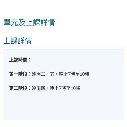
第二
階段
單元及上課詳情
9. 藥膳製作
(實踐與成果分享)
上課詳情
上課時間：
第一階段：
逢周二、五，晚上7時至10時
學員修畢課程第一及第二階段，在各單元的上課出席
第二階段：
逢周四，晚上7時至10時
率達80%或以上 (單元九《 藥膳製作》出席率必須達
100%)，通過所有考核及考試，並取得合格成績，可按
香港大學體制，經香港大學專業進修學院獲准頒授
「實用中醫學高等文憑(中醫營養學)」。
若考核不合格，經主考委員會批准後，可准予重考一