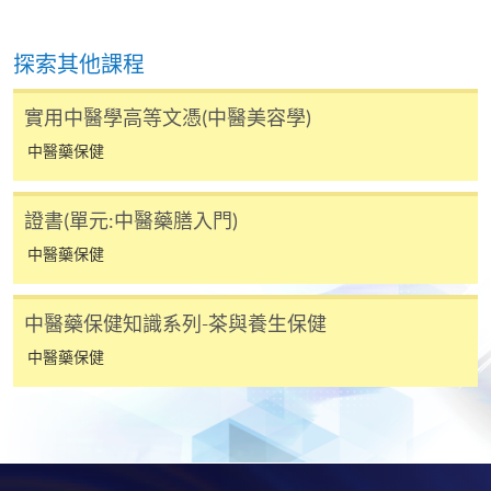
-
短期課程
-
個別學歷頒授課程
探索其他課程
實用中醫學高等文憑(中醫美容學)
報讀同一學歷頒授課程內其他單元
中醫藥保健
個別課程為須報讀同一學歷頒授課程及其他單元或繳
交下期學費的學員，提供網上服務，如學員就讀的課
證書(單元:中醫藥膳入門)
程設有此服務，課程負責人會通知學員有關程序。
中醫藥保健
網上支付可通過「繳費靈」(PPS) (不適用於手機)、
VISA 或 Mastercard、「微信支付」(Online WeChat
中醫藥保健知識系列-茶與養生保健
Pay) 、「支付寶」(Online Alipay) 或 「轉數快」(FPS)
中醫藥保健
繳付學費。
親身報名/郵遞