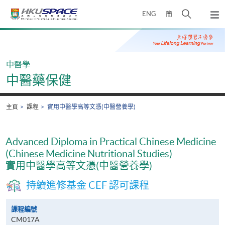
Skip
打
ENG
簡
to
彈
main
開
出
Main
content
搜
主
content
選
尋
start
單
介
中醫學
面
中醫藥保健
主頁
課程
實用中醫學高等文憑(中醫營養學)
Advanced Diploma in Practical Chinese Medicine
(Chinese Medicine Nutritional Studies)
實用中醫學高等文憑(中醫營養學)
持續進修基金 CEF 認可課程
課程編號
CM017A