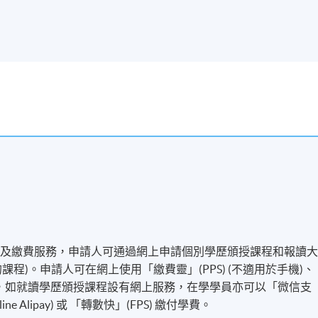
名及繳費服務，申請人可通過網上申請個別學歷頒授課程和報讀
程)。申請人可在網上使用「繳費靈」(PPS) (不適用於手機)、
付方式之外，如就讀學歷頒授課程設有網上服務，在學學員亦可以「微信支
line Alipay) 或 「轉數快」(FPS) 繳付學費。