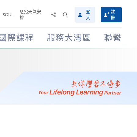
惡劣天氣安
登
註
分
打
SOUL
排
冊
入
享
開
至
搜
尋
國際課程
服務大灣區
聯繫
介
面