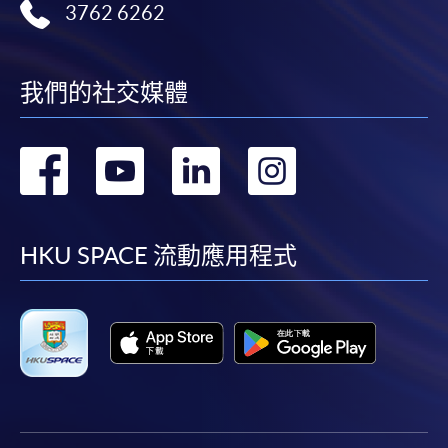
3762 6262
心或以郵遞方式，遞交「通知」及繳交所需費用。
有關繳費詳情，請參閱
付款方法
。如對報名程序有任
我們的社交媒體
何疑問，請詳閱個別課程資料，或聯絡有關課程負責
人或報名中心。
轉
轉
轉
轉
課程/科目報名注意事項:
到
到
到
到
選用網上報名服務必須在已接駁互聯網及支援
JavaScript程式瀏覽器的電腦上進行。建議選用
facebook
youtube
linkedin
instag
HKU SPACE 流動應用程式
Google Chrome瀏覽器。
申請人不應閒置申請超過10分鐘。否則，申請人
必須重新開始整個申請程序。
網上報名只支援「提早報讀優惠」。如需享用其他
報讀優惠，請親臨學院的報名中心報名。
在網上報名過程中，由於提交課程申請和付款在系
統處理上為兩個不同的程序，成功付款並不保證成