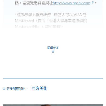
碼，請瀏覽繳費靈網址
http://www.ppshk.com
。
*信用咭網上繳費服務
- 申請人可以 VISA 或
Mastercard（包括「香港大學專業進修學院
Mastercard卡」）繳付學費。
*香港大學專業進修學院Mastercard卡
持有人如欲享用十個
月免息分期付款優惠，必須親臨本學院設有報名服務的教
閱讀更多
學中心作付款安排。
如欲了解如何於網上報讀新課程及繳費，請瀏覽網上
申請/報讀指南 :
-
短期課程
西方美術
更多課程關於
-
個別學歷頒授課程