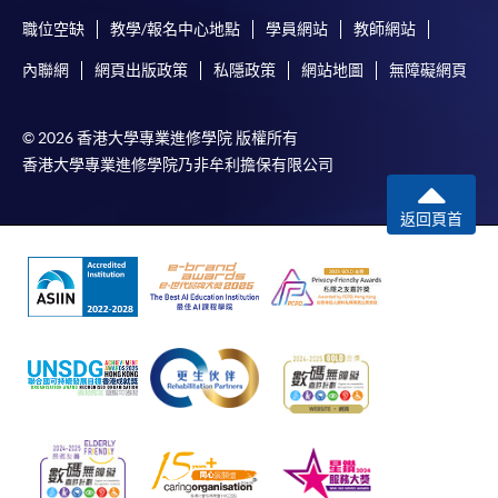
功被獲取錄。任何不成功的申請，課程組職員將儘
職位空缺
教學/報名中心地點
學員網站
教師網站
快與 閣下聯絡。
申請人應注意，不論親身或網上報讀，相同的課
內聯網
網頁出版政策
私隱政策
網站地圖
無障礙網頁
程/科目只可提交一次申請。
在網上報名過程中，付款成功後，網頁將顯示付款
© 2026 香港大學專業進修學院 版權所有
確認。另外，確認電子郵件亦會發送到 閣下的電
香港大學專業進修學院乃非牟利擔保有限公司
子郵件帳戶。請保留確定回條作日後查詢用途。
返回頁首
除特殊情況(例如課程因報名人數不足而被取消)及
法例規定外，一切已繳費用，概不退還。
如須甄選入學，則正式收據並不可作為 閣下已獲
取錄的證明。學院將在截止報名日期後儘快通知申
請者是否獲取錄。落選的申請人將獲退還已繳交的
學費。
免責聲明