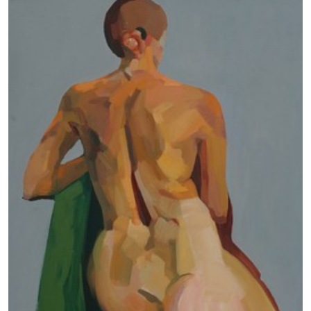
報讀同一學歷頒授課程內其他單元
個別課程為須報讀同一學歷頒授課程及其他單元或繳
交下期學費的學員，提供網上服務，如學員就讀的課
程設有此服務，課程負責人會通知學員有關程序。
網上支付可通過「繳費靈」(PPS) (不適用於手機)、
VISA 或 Mastercard、「微信支付」(Online WeChat
Pay) 、「支付寶」(Online Alipay) 或 「轉數快」(FPS)
繳付學費。
親身報名/郵遞
報讀新課程
凡以「先到先得」為取錄方式的課程，請填妥