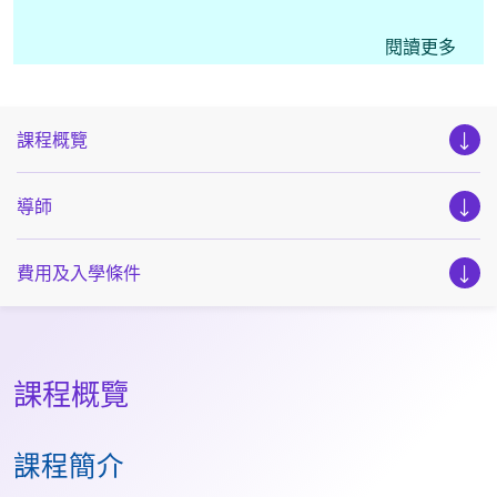
如課程名額只餘兩個或以下，網上報名系統將不再接受
閱讀更多
申請，螢幕會顯示 “班別已經滿額” 的信息，申請人可
直接致電學科職員查詢最新報名情況。
課程概覽
導師
費用及入學條件
課程概覽
課程簡介