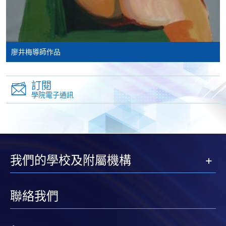
SF26報名表，親往
報名中心
或以郵遞方式連同學
費以及所需證明文件呈交。
[
下載報名表SF26
]
廖井梅導師作品
申請學歷頒授及專業課程可能需要其他資料，報名
表可向報名中心或有關課程負責人索取。填妥申請
訂閱
表格後，請連同報名費/學費以及所需證明文件親
學院電子通訊
往報名中心或以郵遞方式遞交。
報讀同一學歷頒授課程內其他單元
我們的學校及附屬機構
​學院為學歷頒授課程特設「註冊及學費通知」，適
用於一般學歷頒授課程。
聯絡我們
課程負責人會為學員送上「註冊及學費通知」
(「通知」)，請填妥有關「通知」，並親往報名中