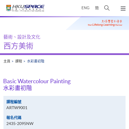
Skip
打
ENG
簡
to
彈
main
開
出
Main
content
搜
主
content
選
尋
start
單
介
藝術、設計及文化
面
西方美術
主頁
課程
水彩畫初階
Basic Watercolour Painting
水彩畫初階
課程編號
ARTW9001
報名代碼
2435-2095NW