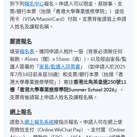
到下列
報名中心
報名。申請人可以現金、易辦事、支
票/銀行本票（抬頭「香港大學專業進修學院」）或信
用卡（VISA/MasterCard）付款。支票背後請寫上申請
人姓名及課程名稱。
郵寄報名
填妥
報名表
，連同申請人相片一張（背景必須無任何
裝飾，45mm（闊）x 55mm（高）)，以及經由家長/監
護人簽署的「
家長/監護人同意書
」（如申請人於2025
年7月14日前未屆18歲）和支票/銀行本票（抬頭「香
港大學專業進修學院」）寄往
香港北角英皇道
250
號
11
樓「香港大學專業進修學院
Summer School 2026
」
。
支票背後請寫上申請人姓名及課程名稱。
網上報名
請登入
網上報名系統
按指示報名。申請人可在網上使
用微信支付（Online WeChat Pay）、支付寶（Online