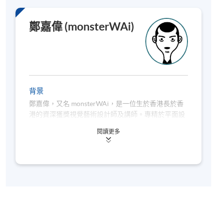
鄭嘉偉 (monsterWAi)
背景
鄭嘉偉，又名 monsterWAi，是一位生於香港長於香
港的資深獲獎視覺藝術設計師及講師。專精於平面設
計與插畫領域。monsterWAi 在教學中融合豐富的行
閱讀更多
業經驗與獨特創意，引導學生深入探索視覺藝術的多
元可能。
除了紮實的視覺藝術造詣，monsterWAi 亦熱衷於文
字創作及書法藝術，這種跨領域的熱情使其教學風格
更顯立體與生動。透過結合不同媒介形式的視角，
monsterWAi 致力於啟發學生以創新思維表達自我，
並在設計實踐中建立獨特風格。