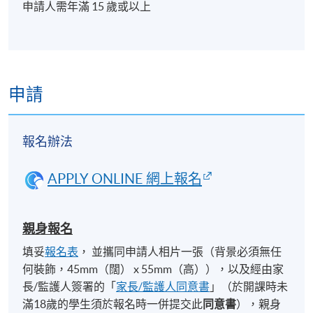
申請人需年滿 15 歲或以上
申請
報名辦法
APPLY ONLINE 網上報名
親身報名
填妥
報名表
， 並攜同申請人相片一張（背景必須無任
何裝飾，45mm（闊） x 55mm（高）），以及經由家
長/監護人簽署的「
家長/監護人同意書
」（於開課時未
滿18歲的學生須於報名時一併提交此
同意書
），親身