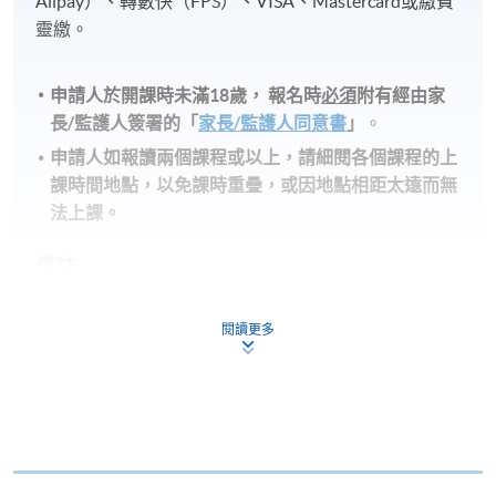
Alipay）、轉數快（FPS）、VISA、Mastercard或繳費
靈繳。
申請人於開課時未滿18歲​，
報名時
必須
附有經由家
長
/
監護人簽署的「
家長/監護人同意書
」
。
申請人如報讀兩個課程或以上，請細閱各個課程的上
課時間地點，以免課時重疊，或因地點相距太遠而無
法上課。
備註
學費及學額不得轉讓他人。一經取錄，學生不得用
閱讀更多
已付的學費和已取得的學額轉讀其他課程，惟學院
對特殊情況，可酌情處理。轉讀申請一經批准，學
生須要付港幣120元手續費。
學院在收妥費用後，會向申請人發出付款收據，惟
郵寄付款收據如若遺失，學院概不負責。
付款收據只發一次。申請額外付款證明的收費為每