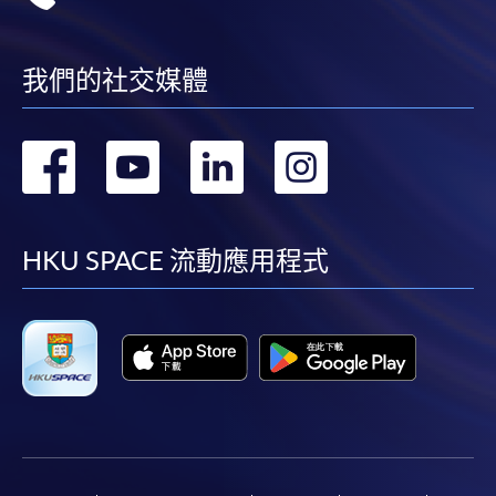
我們的社交媒體
轉
轉
轉
轉
到
到
到
到
facebook
youtube
linkedin
instag
HKU SPACE 流動應用程式