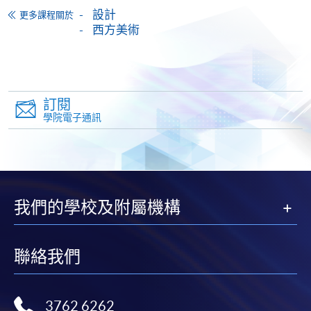
設計
張港幣30元。請以劃線支票支付，抬頭註明「香
更多課程關於
西方美術
港大學專業進修學院」，並連同貼上郵票的回郵信
封及申請表交回本學院。補發的學費收據通常於課
程完結後寄出。
有關香港大學專業進修學院Summer School 的取錄方
訂閱
學院電子通訊
法、學生須知、報名中心及其他相關資訊，請登入
Summer School 網頁
。
我們的學校及附屬機構
聯絡我們
3762 6262