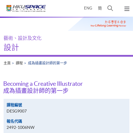
Skip
打
ENG
簡
to
彈
main
開
出
Main
content
搜
主
content
選
尋
start
單
介
藝術、設計及文化
面
設計
主頁
課程
成為插畫設計師的第一步
Becoming a Creative Illustrator
成為插畫設計師的第一步
課程編號
DESG9007
報名代碼
2492-1006NW