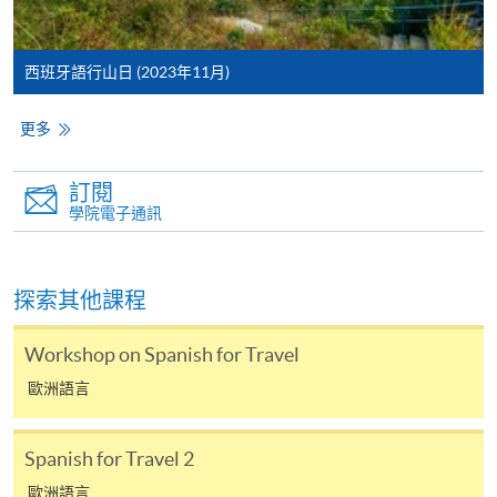
課程負責人會為學員送上「註冊及學費通知」
(「通知」)，請填妥有關「通知」，並親往報名中
西班牙語行山日 (2023年11月)
心或以郵遞方式，遞交「通知」及繳交所需費用。
更多
有關繳費詳情，請參閱
付款方法
。如對報名程序有任
何疑問，請詳閱個別課程資料，或聯絡有關課程負責
訂閱
人或報名中心。
學院電子通訊
課程/科目報名注意事項:
探索其他課程
選用網上報名服務必須在已接駁互聯網及支援
JavaScript程式瀏覽器的電腦上進行。建議選用
Workshop on Spanish for Travel
Google Chrome瀏覽器。
歐洲語言
申請人不應閒置申請超過10分鐘。否則，申請人
必須重新開始整個申請程序。
Spanish for Travel 2
網上報名只支援「提早報讀優惠」。如需享用其他
報讀優惠，請親臨學院的報名中心報名。
歐洲語言