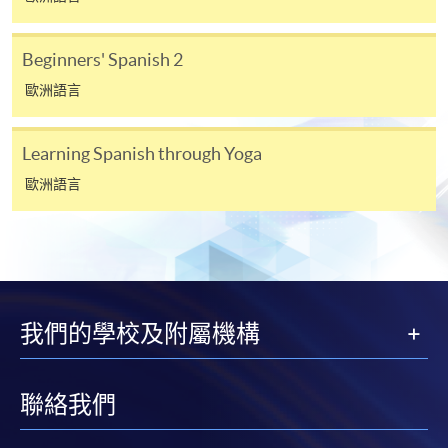
在網上報名過程中，由於提交課程申請和付款在系
統處理上為兩個不同的程序，成功付款並不保證成
Beginners' Spanish 2
功被獲取錄。任何不成功的申請，課程組職員將儘
歐洲語言
快與 閣下聯絡。
申請人應注意，不論親身或網上報讀，相同的課
Learning Spanish through Yoga
程/科目只可提交一次申請。
在網上報名過程中，付款成功後，網頁將顯示付款
歐洲語言
確認。另外，確認電子郵件亦會發送到 閣下的電
子郵件帳戶。請保留確定回條作日後查詢用途。
除特殊情況(例如課程因報名人數不足而被取消)及
法例規定外，一切已繳費用，概不退還。
如須甄選入學，則正式收據並不可作為 閣下已獲
我們的學校及附屬機構
取錄的證明。學院將在截止報名日期後儘快通知申
請者是否獲取錄。落選的申請人將獲退還已繳交的
學費。
聯絡我們