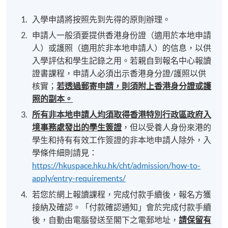
入學申請將按照先到先得的原則辦理。
申請人一般須要提供香港身份證（適用於本地申請
人）或護照（適用於非本地申請人）的信息，以供
入學評估和學生記錄之用。若親自到報名中心報讀
證書課程，申請人必須出示香港身分證/護照以供
核實；
若透過郵寄申請，則須附上香港身分證或護
照的副本。
所有非本地申請人均須取得香港特別行政區政府入
境事務處發出的學生簽證
，但以受養人身份來港的
學生和持有有效工作簽證的非本地申請人除外，入
學條件細則請見：
https://hkuspace.hku.hk/cht/admission/how-to-
apply/entry-requirements/
若您於網上報讀課程，完成付款手續後，報名方獲
接納及確認。「付款確認通知」會於完成付款手續
後，自動由電腦發送至閣下之電郵地址，
請保留有