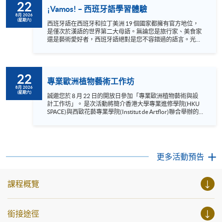
22
¡Vamos! – 西班牙語學習體驗
8月 2026
(星期六)
西班牙語在西班牙和拉丁美洲 19 個國家都擁有官方地位，
是僅次於漢語的世界第二大母語。無論您是旅行家、美食家
還是藝術愛好者，西班牙語絕對是您不容錯過的語言。光是
西班牙就有 48 個聯合國教科文組織遺產地，墨西哥有 35
處，都擁有壯麗的景色和豐富的文化。此外，西班牙語還可
以讓您欣賞世界一流的音樂和當地餐廳提供的正宗美食。若
您對學習西班牙語有興趣的話，快來報名參加我們的體驗課
22
程，通過有趣互動的方式與我們經驗豐富的母語老師一起學
專業歐洲植物藝術工作坊
習基礎西班牙語和一些文化知識吧﹗¡ Hasta pronto ! 語言 ：
8月 2026
(星期六)
西班牙語及英語 Instagram:
誠邀您於 8 月 22 日的開放日參加「專業歐洲植物藝術與設
https://www.instagram.com/hkuspace_spanish/ (西班牙語)
計工作坊」。 是次活動將簡介香港大學專業進修學院(HKU
Facebook: https://www.facebook.com/hkuspace.spanish/
SPACE)與西歐花藝專業學院(Institut de Artflor)聯合舉辦的
(西班牙語) Instagram:
《專業歐洲植物藝術與設計文憑》課程，並特設 40 分鐘的
https://www.instagram.com/european_hkuspace/ (歐洲語言)
體驗工作坊，讓您親身體驗文憑課程中的專業培訓方法與沉
Facebook: https://www.facebook.com/h...
浸式學習環境。在實踐環節後，我們亦設有詳盡的問答環
節，解答您關於課程及工作坊的不同疑問。 這並非一般的休
閒美術工作坊，而是一節結構嚴謹的體驗課程，旨在讓您具
更多活動預告
體了解及親身體驗文憑級別的植物藝術專業培訓。工作坊名
額有限，請立即報名。 語言 ：粵語、輔以英語 Instagram:
https://www.instagram.com/european_hkuspace/ Facebook:
課程概覽
https://www.facebook.com/hkuspace.european YouTube:
https://www.youtube.com/@europeanhkuspace7078
銜接途徑