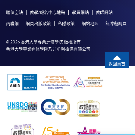
因，包括未獲授權進入、資料傳送的改動、任何非法行為等。
職位空缺
教學/報名中心地點
學員網站
教師網站
以上中文本純作參考之用，如內容與英文版本有任何歧義，一
切以英文版本為準。
內聯網
網頁出版政策
私隱政策
網站地圖
無障礙網頁
© 2026 香港大學專業進修學院 版權所有
香港大學專業進修學院乃非牟利擔保有限公司
付款方法
1. 現金、「易辦事」（EPS）、微信支付
返回頁首
(WeChat Pay) 或支付寶(Alipay)
申請人可親臨學院任何一所報名中心，以現金、「易
辦事」、微信支付（WeChat Pay）或支付寶
（Alipay） 繳付學費。
2. 支票或銀行本票
如以劃線支票或銀行本票繳付，抬頭請註明「香港大
學專業進修學院」。支票背面請寫上課程名稱及申請
人姓名。 閣下可：