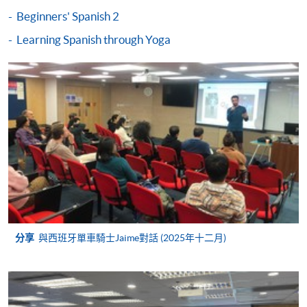
-
個別學歷頒授課程
Beginners' Spanish 2
Learning Spanish through Yoga
報讀同一學歷頒授課程內其他單元
個別課程為須報讀同一學歷頒授課程及其他單元或繳
交下期學費的學員，提供網上服務，如學員就讀的課
程設有此服務，課程負責人會通知學員有關程序。
網上支付可通過「繳費靈」(PPS) (不適用於手機)、
VISA 或 Mastercard、「微信支付」(Online WeChat
Pay) 、「支付寶」(Online Alipay) 或 「轉數快」(FPS)
繳付學費。
分享
與西班牙單車騎士Jaime對話 (2025年十二月)
親身報名/郵遞
報讀新課程