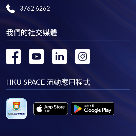
3762 6262
免責聲明
本學院為學院開設的其中一些課程提供在線服務的平台。雖然
我們的社交媒體
本學院會力求在有關網頁上刊載的資訊正確和合時，但本學院
卻不能為這些資訊作出任何明確或隱含的保證。本學院尤其不
轉
轉
轉
轉
會保證下列各項：資訊並無侵犯版權，資訊可安全使用、資訊
準確、資訊適合任何目的、資訊不含電腦病毒等。
到
到
到
到
本學院（包括其僱員及附屬機構）對你在網上付款而由下列原
facebook
youtube
linkedin
instag
HKU SPACE 流動應用程式
因所導致的任何損失，一概不負責；上述原因包括：（1）由
付款銀行或獨立商戶因為付款的網關在處理付款的信用卡、付
款卡、智能卡或其他付款的設施時出現任何信息或資訊傳送的
失誤、延誤、中斷、中止、或限制（2）從付款的網關傳送而
來的任何信息或資訊中出現的疏忽、錯誤、誤差或遺漏；
（3）付款的網關在完成網上付款時出現的故障、失靈、或失
誤；（4）任何由付款的網關引起或與付款的網關相關的原