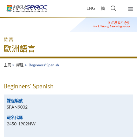
Skip
打
ENG
簡
to
彈
main
開
出
Main
content
搜
主
content
選
尋
start
單
介
語言
面
歐洲語言
主頁
課程
Beginners' Spanish
Beginners' Spanish
課程編號
SPAN9002
報名代碼
2450-1902NW