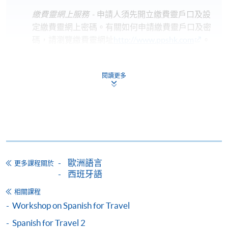
繳費靈網上服務
- 申請人須先開立繳費靈戶口及設
定繳費靈網上密碼。有關如何申請繳費靈戶口及密
碼，請瀏覽繳費靈網址
http://www.ppshk.com
。
*信用咭網上繳費服務
- 申請人可以 VISA 或
閱讀更多
Mastercard（包括「香港大學專業進修學院
Mastercard卡」）繳付學費。
*香港大學專業進修學院Mastercard卡
持有人如欲享用十個
月免息分期付款優惠，必須親臨本學院設有報名服務的教
學中心作付款安排。
歐洲語言
更多課程關於
如欲了解如何於網上報讀新課程及繳費，請瀏覽網上
西班牙語
申請/報讀指南 :
相關課程
-
短期課程
Workshop on Spanish for Travel
Spanish for Travel 2