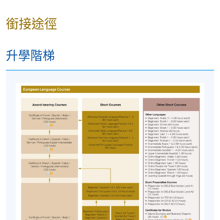
報名代碼
2450-1902NW
銜接途徑
開課日期
2026年10月12日 (星期一)
時間
6:45pm - 9:45pm
升學階梯
地點
HKU SPACE Po Leung Kuk Stanley Ho
Community College (HPSHCC) Campus, 66
Leighton Road, Causeway Bay, Hong Kong.
現時接受報名
修業期
10 講, 30小時
地點
港大保良何鴻燊社區書院