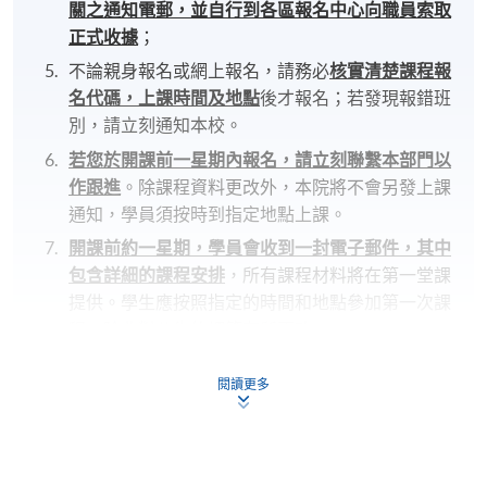
關之通知電郵，並自行到各區報名中心向職員索取
正式收據
；
不論親身報名或網上報名，請務必
核實清楚課程報
名代碼，上課時間及地點
後才報名；若發現報錯班
別，請立刻通知本校。
若您於開課前一星期內報名，請立刻聯繫本部門以
作跟進
。除課程資料更改外，本院將不會另發上課
通知，學員須按時到指定地點上課。
開課前約一星期，學員會收到一封電子郵件，其中
包含詳細的課程安排
，所有課程材料將在第一堂課
提供。學生應按照指定的時間和地點參加第一次課
程，除非對公告的細節有所更改。
若因報讀人數不足而取消課程，本院將安排退款；
閱讀更多
但在其他情況下，則
不設退款，學員也不能轉至其
他班別或課程
。
若個別學員缺席，本院將不提供補課或其他安排。