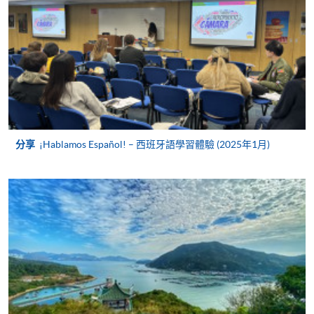
凡以「先到先得」為取錄方式的課程，請填妥
SF26報名表，親往
報名中心
或以郵遞方式連同學
費以及所需證明文件呈交。
[
下載報名表SF26
]
申請學歷頒授及專業課程可能需要其他資料，報名
分享
¡Hablamos Español! – 西班牙語學習體驗 (2025年1月)
表可向報名中心或有關課程負責人索取。填妥申請
表格後，請連同報名費/學費以及所需證明文件親
往報名中心或以郵遞方式遞交。
報讀同一學歷頒授課程內其他單元
​學院為學歷頒授課程特設「註冊及學費通知」，適
用於一般學歷頒授課程。