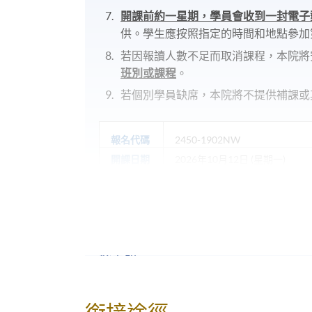
開課前約一星期，學員會收到一封電子
供。學生應按照指定的時間和地點參加
若因報讀人數不足而取消課程，本院將
班別或課程
。
若個別學員缺席，本院將不提供補課或
報名代碼
2450-1902NW
開課日期
2026年10月12日 (星期一)
時間
6:45pm - 9:45pm
地點
HKU SPACE Po Leung Kuk Stan
Campus, 66 Leighton Road, Cau
修業期
10 講, 30小時