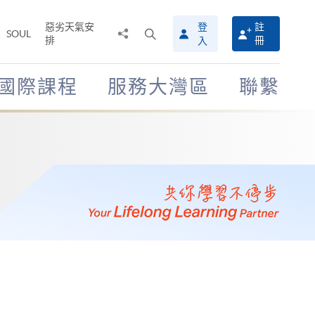
惡劣天氣安
登
註
分
打
SOUL
排
冊
入
享
開
至
搜
尋
國際課程
服務大灣區
聯繫
介
面