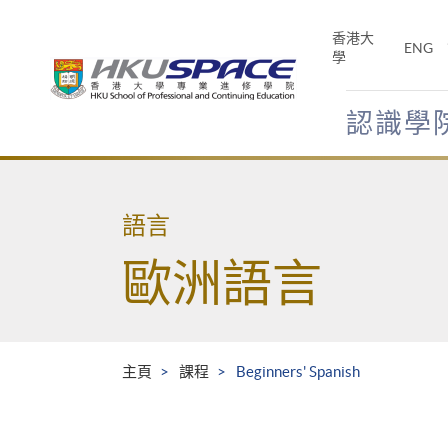
Skip
to
香港大
ENG
main
學
content
認識學
Main
content
start
語言
歐洲語言
主頁
課程
Beginners' Spanish