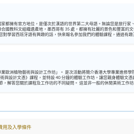
 個國家都擁有官方地位，是僅次於漢語的世界第二大母語。無論您是旅行
個聯合國教科文組織遺產地，墨西哥有 35 處，都擁有壯麗的景色和豐富
您對學習西班牙語有興趣的話，快來報名參加我們的體驗課程，通過有趣
space_spanish/ (西班牙語) Facebook:
e.spanish/ (西班牙語) Instagram: https://www.instagram.com/european
香港大學專業進修學院(HKU SPACE)與西歐花藝專業學院(Institut de
洲植物藝術與設計文憑》課程，並特設 40 分鐘的體驗工作坊，讓您親身體驗
疑問。 這並非一般的休閒美術工作坊，而是一節結構嚴謹的體驗課程，旨在讓您具體
有限，請立即報名。 語言 ：粵語、輔以英語 Instagram:
n_hkuspace/ Facebook: https://www.facebook.com/hkuspace.european 
anhkuspace7078
費用及入學條件