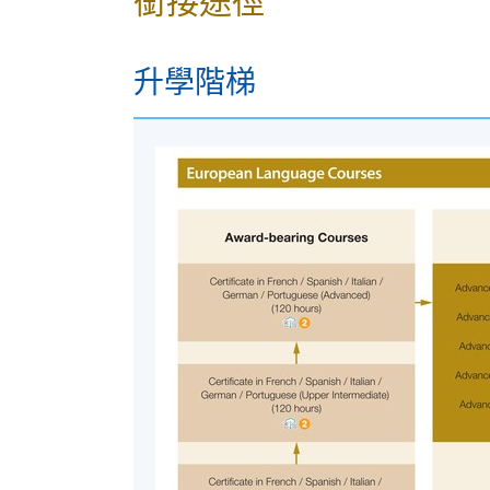
銜接途徑
地點
港大保良何鴻燊社區書院
升學階梯