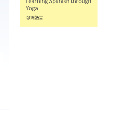
Learning Spanish through
Yoga
歐洲語言