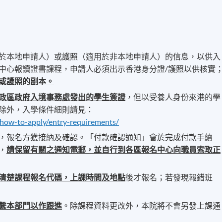
於本地申請人）或護照（適用於非本地申請人）的信息，以供入
中心報讀證書課程，申請人必須出示香港身分證/護照以供核實
或護照的副本。
政區政府入境事務處發出的學生簽證
，但以受養人身份來港的學
除外，入學條件細則請見：
/how-to-apply/entry-requirements/
，報名方獲接納及確認。「付款確認通知」會於完成付款手續
，
請保留有關之通知電郵，並自行到各區報名中心向職員索取正
清楚課程報名代碼，上課時間及地點
後才報名；若發現報錯班
繫本部門以作跟進
。除課程資料更改外，本院將不會另發上課通