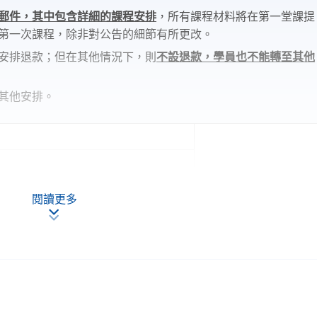
郵件，其中包含詳細的課程安排
，所有課程材料將在第一堂課提
第一次課程，除非對公告的細節有所更改。
安排退款；但在其他情況下，則
不設退款，學員也不能轉至其他
其他安排。
現時接受報名
閱讀更多
ley Ho Community College (HPSHCC)
seway Bay, Hong Kong.