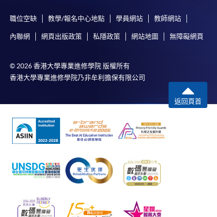
職位空缺
教學/報名中心地點
學員網站
教師網站
親臨學院各報名中心遞交劃線支票、報名表格及有關
內聯網
網頁出版政策
私隱政策
網站地圖
無障礙網頁
證明文件；
或可將上述文件一併寄交各報名中心，信封上請註明
「報讀課程」，惟學院對郵遞失誤而遺失的支票及個
© 2026 香港大學專業進修學院 版權所有
香港大學專業進修學院乃非牟利擔保有限公司
人資料概不負責。
3. VISA / Mastercard
返回頁首
申請人可親臨學院任何一所報名中心，以 VISA 或
Mastercard（包括「香港大學專業進修學院
Mastercard卡」）繳付學費。香港大學專業進修學院
Mastercard卡持有人，如報讀課程滿港幣2,000元，可
享有十個月免息分期付款優惠，惟課程申請人必須為
信用卡持有人。詳情請向學院報名中心職員查詢。
4. 網上繳費服務