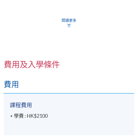
報名代碼
2450-2571NW
開課日期
2026年10月17日 (星期六)
閱讀更多
現時接受報名
修業期
費用及入學條件
2026年10月17日(星期六)及10月24日 (星期六)
10:00 am - 5:30 pm
費用
*1.5小時午膳
地點
課程費用
香港大學專業進修學院港島沿線教學中心 (課室待定)
學費 : HK$2100