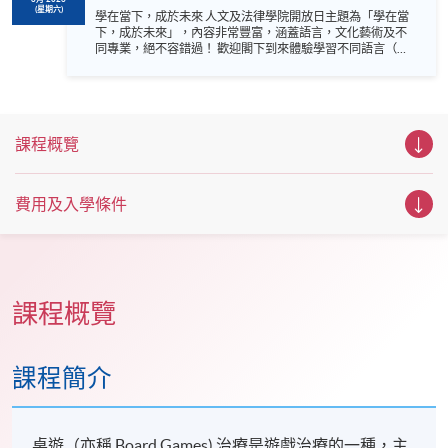
(星期六)
學在當下，成於未來 人文及法律學院開放日主題為「學在當
下，成於未來」，內容非常豐富，涵蓋語言，文化藝術及不
同專業，絕不容錯過！ 歡迎閣下到來體驗學習不同語言（包
括英、法、德、西班牙、阿拉伯、日、韓和泰語）的樂趣，
參與相關講座。不同行業的專業人士亦會出席分享他們的專
業知識和經驗，對有志成為律師、建築師、物業管理從業員
的你，絕對是機會難逢。若你想瞭解心理學及相關的日常應
用，我們的講座更是首選之列。 開放日一共設有35個工作
課程概覽
坊、體驗課堂和豐富資訊講座。萬勿錯過是次活動，記得把
握機會，立刻報名參加，規劃學習之路，成就你的未來藍
圖！
費用及入學條件
課程概覽
課程簡介
桌遊（亦稱 Board Games) 治療是遊戲治療的一種，主