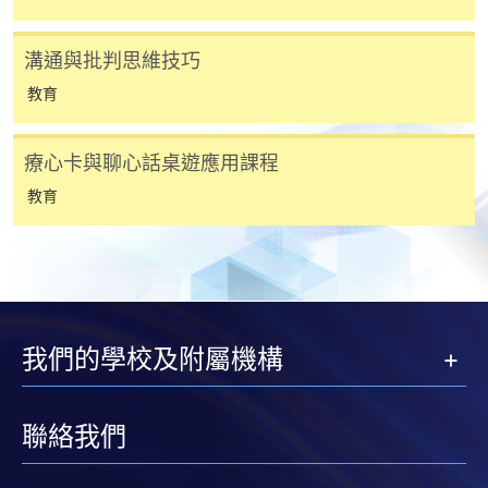
免責聲明
溝通與批判思維技巧
教育
本學院為學院開設的其中一些課程提供在線服務的平台。雖然
本學院會力求在有關網頁上刊載的資訊正確和合時，但本學院
療心卡與聊心話桌遊應用課程
卻不能為這些資訊作出任何明確或隱含的保證。本學院尤其不
會保證下列各項：資訊並無侵犯版權，資訊可安全使用、資訊
教育
準確、資訊適合任何目的、資訊不含電腦病毒等。
本學院（包括其僱員及附屬機構）對你在網上付款而由下列原
因所導致的任何損失，一概不負責；上述原因包括：（1）由
付款銀行或獨立商戶因為付款的網關在處理付款的信用卡、付
我們的學校及附屬機構
款卡、智能卡或其他付款的設施時出現任何信息或資訊傳送的
失誤、延誤、中斷、中止、或限制（2）從付款的網關傳送而
來的任何信息或資訊中出現的疏忽、錯誤、誤差或遺漏；
聯絡我們
（3）付款的網關在完成網上付款時出現的故障、失靈、或失
誤；（4）任何由付款的網關引起或與付款的網關相關的原