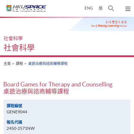
Skip
打
ENG
簡
to
彈
main
開
出
Main
content
搜
主
content
選
尋
start
單
介
社會科學
面
社會科學
主頁
課程
桌遊治療與諮商輔導課程
Board Games for Therapy and Counselling
桌遊治療與諮商輔導課程
課程編號
GENE9044
報名代碼
2450-2571NW