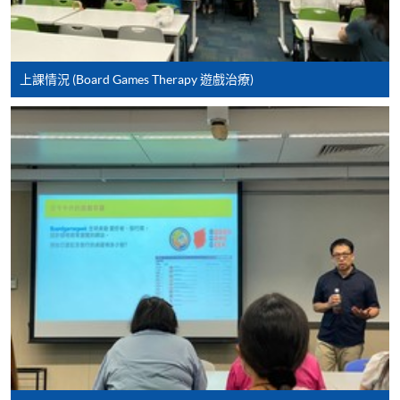
課程負責人會為學員送上「註冊及學費通知」
(「通知」)，請填妥有關「通知」，並親往報名中
心或以郵遞方式，遞交「通知」及繳交所需費用。
上課情況 (Board Games Therapy 遊戲治療)
有關繳費詳情，請參閱
付款方法
。如對報名程序有任
何疑問，請詳閱個別課程資料，或聯絡有關課程負責
人或報名中心。
課程/科目報名注意事項:
選用網上報名服務必須在已接駁互聯網及支援
JavaScript程式瀏覽器的電腦上進行。建議選用
Google Chrome瀏覽器。
申請人不應閒置申請超過10分鐘。否則，申請人
必須重新開始整個申請程序。
網上報名只支援「提早報讀優惠」。如需享用其他
報讀優惠，請親臨學院的報名中心報名。