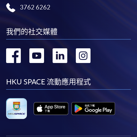
因，包括未獲授權進入、資料傳送的改動、任何非法行為等。
3762 6262
以上中文本純作參考之用，如內容與英文版本有任何歧義，一
切以英文版本為準。
我們的社交媒體
轉
轉
轉
轉
付款方法
1. 現金、「易辦事」（EPS）、微信支付
到
到
到
到
(WeChat Pay) 或支付寶(Alipay)
facebook
youtube
linkedin
instag
申請人可親臨學院任何一所報名中心，以現金、「易
HKU SPACE 流動應用程式
辦事」、微信支付（WeChat Pay）或支付寶
（Alipay） 繳付學費。
2. 支票或銀行本票
如以劃線支票或銀行本票繳付，抬頭請註明「香港大
學專業進修學院」。支票背面請寫上課程名稱及申請
人姓名。 閣下可：