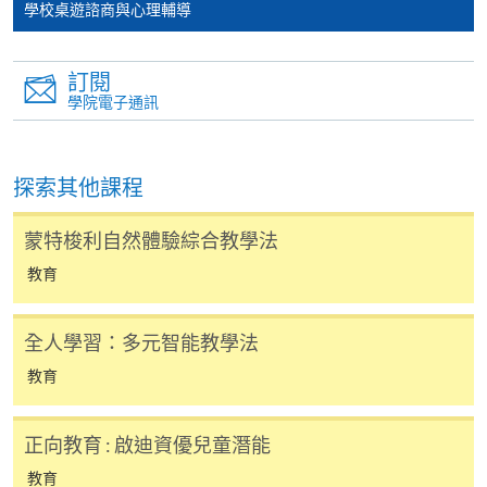
學校桌遊諮商與心理輔導
在網上報名過程中，由於提交課程申請和付款在系
統處理上為兩個不同的程序，成功付款並不保證成
功被獲取錄。任何不成功的申請，課程組職員將儘
訂閱
學院電子通訊
快與 閣下聯絡。
申請人應注意，不論親身或網上報讀，相同的課
程/科目只可提交一次申請。
探索其他課程
在網上報名過程中，付款成功後，網頁將顯示付款
確認。另外，確認電子郵件亦會發送到 閣下的電
蒙特梭利自然體驗綜合教學法
子郵件帳戶。請保留確定回條作日後查詢用途。
教育
除特殊情況(例如課程因報名人數不足而被取消)及
法例規定外，一切已繳費用，概不退還。
全人學習：多元智能教學法
如須甄選入學，則正式收據並不可作為 閣下已獲
教育
取錄的證明。學院將在截止報名日期後儘快通知申
請者是否獲取錄。落選的申請人將獲退還已繳交的
學費。
正向教育 : 啟迪資優兒童潛能
教育