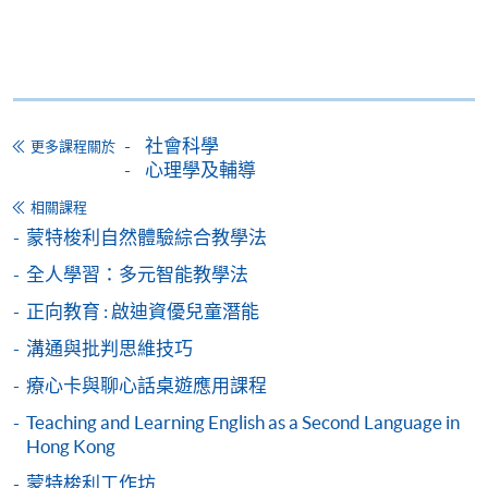
-
個別學歷頒授課程
報讀同一學歷頒授課程內其他單元
個別課程為須報讀同一學歷頒授課程及其他單元或繳
社會科學
更多課程關於
交下期學費的學員，提供網上服務，如學員就讀的課
心理學及輔導
程設有此服務，課程負責人會通知學員有關程序。
相關課程
網上支付可通過「繳費靈」(PPS) (不適用於手機)、
蒙特梭利自然體驗綜合教學法
VISA 或 Mastercard、「微信支付」(Online WeChat
全人學習：多元智能教學法
Pay) 、「支付寶」(Online Alipay) 或 「轉數快」(FPS)
正向教育 : 啟迪資優兒童潛能
繳付學費。
溝通與批判思維技巧
療心卡與聊心話桌遊應用課程
親身報名/郵遞
Teaching and Learning English as a Second Language in
Hong Kong
報讀新課程
蒙特梭利工作坊