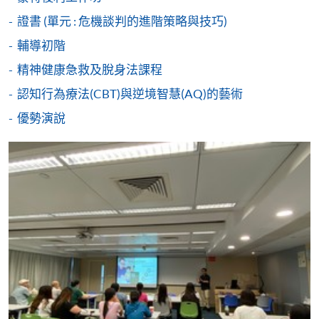
證書 (單元 : 危機談判的進階策略與技巧)
凡以「先到先得」為取錄方式的課程，請填妥
輔導初階
SF26報名表，親往
報名中心
或以郵遞方式連同學
精神健康急救及脫身法課程
費以及所需證明文件呈交。
認知行為療法(CBT)與逆境智慧(AQ)的藝術
[
下載報名表SF26
]
優勢演說
申請學歷頒授及專業課程可能需要其他資料，報名
表可向報名中心或有關課程負責人索取。填妥申請
表格後，請連同報名費/學費以及所需證明文件親
往報名中心或以郵遞方式遞交。
報讀同一學歷頒授課程內其他單元
​學院為學歷頒授課程特設「註冊及學費通知」，適
用於一般學歷頒授課程。