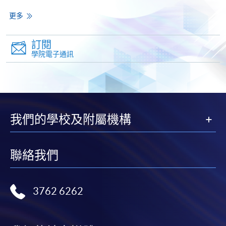
個別課程為須報讀同一學歷頒授課程及其他單元或繳
更多
交下期學費的學員，提供網上服務，如學員就讀的課
程設有此服務，課程負責人會通知學員有關程序。
訂閱
學院電子通訊
網上支付可通過「繳費靈」(PPS) (不適用於手機)、
VISA 或 Mastercard、「微信支付」(Online WeChat
Pay) 、「支付寶」(Online Alipay) 或 「轉數快」(FPS)
繳付學費。
我們的學校及附屬機構
親身報名/郵遞
聯絡我們
報讀新課程
3762 6262
凡以「先到先得」為取錄方式的課程，請填妥
SF26報名表，親往
報名中心
或以郵遞方式連同學