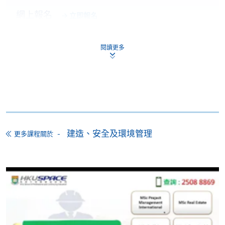
網上報名
立即報名
申請表
申請表
閱讀更多
報名辦法
網上報名服務
香港大學專業進修學院提供24小時網上報名及繳費服
務，申請人可通過網上申請個別學歷頒授課程和報讀
大部份公開招生的課程(以先到先得形式報名的課程)。
建造、安全及環境管理
更多課程關於
申請人可在網上使用「繳費靈」(PPS) (不適用於手
機)、VISA 或 Mastercard。除上述支付方式之外，如就
讀學歷頒授課程設有網上服務，在學學員亦可以「微
信支付」(Online WeChat Pay) 、「支付寶」(Online
Alipay) 或 「轉數快」(FPS) 繳付學費。
報讀新課程