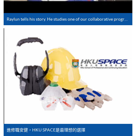
*信用咭網上繳費服務
- 申請人可以 VISA 或
Mastercard（包括「香港大學專業進修學院
Raylun tells his story. He studies one of our collaborative programmes with the University of Greenwich.
Mastercard卡」）繳付學費。
*香港大學專業進修學院Mastercard卡
持有人如欲享用十個
月免息分期付款優惠，必須親臨本學院設有報名服務的教
學中心作付款安排。
如欲了解如何於網上報讀新課程及繳費，請瀏覽網上
申請/報讀指南 :
-
短期課程
-
個別學歷頒授課程
進修職安健，HKU SPACE是最理想的選擇
報讀同一學歷頒授課程內其他單元