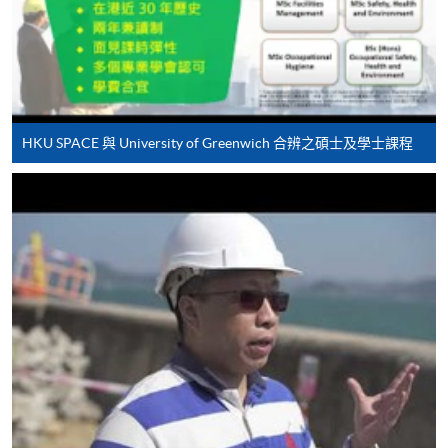
填寫網上報名表格
申請人可按該課程網頁的右上角的
圖示進入網上服務網頁，然
後按照指示填妥網上報名表格。
HKU SPACE 與 University of Greenwich 合辨之碩士及學士課程
某些課程須甄選入學，並要求申請人上載課程網頁
中指定所須文件(如學歷證明)。系統只支援doc,
docx, jpg 和pdf格式之附件。
繳交所需費用
申請人可使用以下方式繳交報名費或課程費用:
繳費靈網上服務
- 申請人須先開立繳費靈戶口及設
定繳費靈網上密碼。有關如何申請繳費靈戶口及密
碼，請瀏覽繳費靈網址
http://www.ppshk.com
。