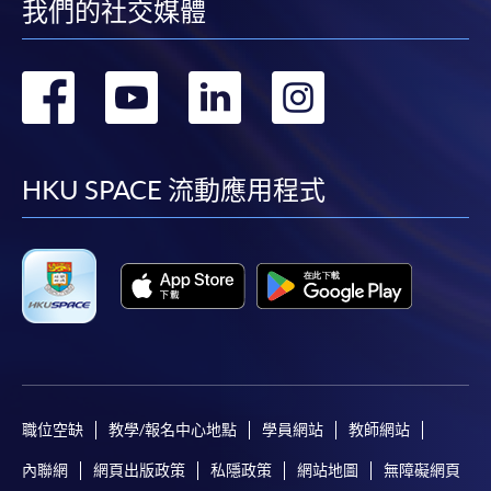
費以及所需證明文件呈交。
我們的社交媒體
[
下載報名表SF26
]
轉
轉
轉
轉
申請學歷頒授及專業課程可能需要其他資料，報名
到
到
到
到
表可向報名中心或有關課程負責人索取。填妥申請
表格後，請連同報名費/學費以及所需證明文件親
facebook
youtube
linkedin
instag
HKU SPACE 流動應用程式
往報名中心或以郵遞方式遞交。
報讀同一學歷頒授課程內其他單元
​學院為學歷頒授課程特設「註冊及學費通知」，適
用於一般學歷頒授課程。
課程負責人會為學員送上「註冊及學費通知」
職位空缺
教學/報名中心地點
學員網站
教師網站
(「通知」)，請填妥有關「通知」，並親往報名中
內聯網
網頁出版政策
私隱政策
網站地圖
無障礙網頁
心或以郵遞方式，遞交「通知」及繳交所需費用。