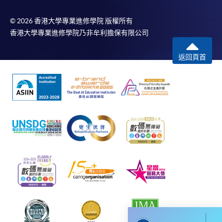
有關繳費詳情，請參閱
付款方法
。如對報名程序有任
© 2026 香港大學專業進修學院 版權所有
何疑問，請詳閱個別課程資料，或聯絡有關課程負責
香港大學專業進修學院乃非牟利擔保有限公司
人或報名中心。
返回頁首
課程/科目報名注意事項:
選用網上報名服務必須在已接駁互聯網及支援
JavaScript程式瀏覽器的電腦上進行。建議選用
Google Chrome瀏覽器。
申請人不應閒置申請超過10分鐘。否則，申請人
必須重新開始整個申請程序。
網上報名只支援「提早報讀優惠」。如需享用其他
報讀優惠，請親臨學院的報名中心報名。
在網上報名過程中，由於提交課程申請和付款在系
統處理上為兩個不同的程序，成功付款並不保證成
功被獲取錄。任何不成功的申請，課程組職員將儘