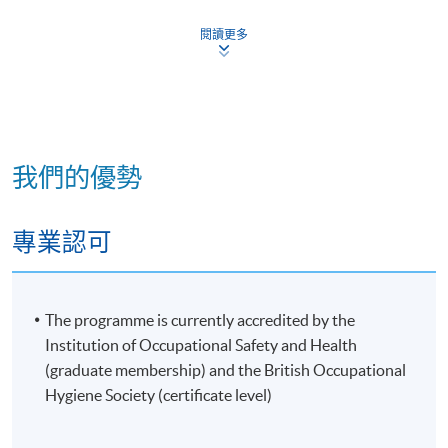
評核
閱讀更多
這課程的評核方法均為作業。
學生必須完成一篇（10,000字）的論文。論文被視為
兩個單元，其主題跟健康、安全、衛生或環境有關。
我們的優勢
每位學生均會獲分配一位本地的論文導師。
升學
專業認可
完成此課程的畢業生將有資格申請由格林威治大學與
香港大學專業進修學院（HKU SPACE）合作提供的以
The programme is currently accredited by the
下兩個碩士 / 深造文憑課程：
Institution of Occupational Safety and Health
(graduate membership) and the British Occupational
· 安全、健康與環境理學碩士 /深造文憑
Hygiene Society (certificate level)
· 職業衛生理學碩士 /深造文憑