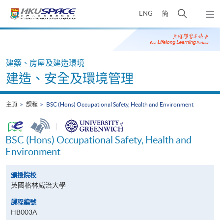
Skip
打
ENG
簡
to
彈
main
開
出
Main
content
搜
主
content
選
尋
start
單
介
建築、房屋及建造環境
面
建造、安全及環境管理
主頁
課程
BSC (Hons) Occupational Safety, Health and Environment
|
BSC (Hons) Occupational Safety, Health and
Environment
頒授院校
英國格林威治大學
課程編號
HB003A