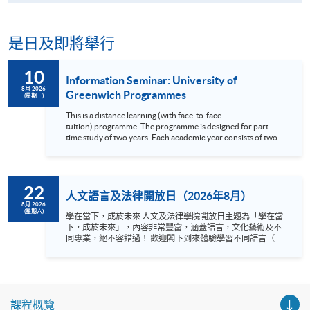
是日及即將舉行
10
Information Seminar: University of
8月 2026
Greenwich Programmes
(星期一)
This is a distance learning (with face-to-face
tuition) programme. The programme is designed for part-
time study of two years. Each academic year consists of two
semesters. Each semester will be followed by assessment
period for taking any examination relating to the course(s)
taken in the previous study period. The medium of
instruction is English. All assessments are also in English. The
22
minimum duration of the programme is 24 months and the
人文語言及法律開放日（2026年8月）
maximum duration is 36 months.
8月 2026
(星期六)
學在當下，成於未來 人文及法律學院開放日主題為「學在當
下，成於未來」，內容非常豐富，涵蓋語言，文化藝術及不
同專業，絕不容錯過！ 歡迎閣下到來體驗學習不同語言（包
括英、法、德、西班牙、阿拉伯、日、韓和泰語）的樂趣，
參與相關講座。不同行業的專業人士亦會出席分享他們的專
業知識和經驗，對有志成為律師、建築師、物業管理從業員
的你，絕對是機會難逢。若你想瞭解心理學及相關的日常應
用，我們的講座更是首選之列。 開放日一共設有35個工作
課程概覽
坊、體驗課堂和豐富資訊講座。萬勿錯過是次活動，記得把