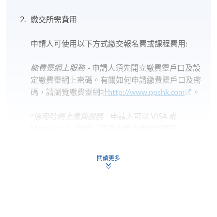
繳交所需費用
申請人可使用以下方式繳交報名費或課程費用:
繳費靈網上服務
- 申請人須先開立繳費靈戶口及設
定繳費靈網上密碼。有關如何申請繳費靈戶口及密
碼，請瀏覽繳費靈網址
http://www.ppshk.com
。
*信用咭網上繳費服務
- 申請人可以 VISA 或
Mastercard（包括「香港大學專業進修學院
Mastercard卡」）繳付學費。
閱讀更多
*香港大學專業進修學院Mastercard卡
持有人如欲享用十個
月免息分期付款優惠，必須親臨本學院設有報名服務的教
學中心作付款安排。
如欲了解如何於網上報讀新課程及繳費，請瀏覽網上