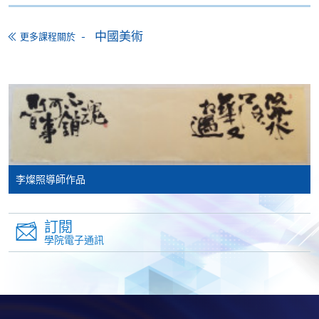
申請/報讀指南 :
中國美術
更多課程關於
-
短期課程
-
個別學歷頒授課程
報讀同一學歷頒授課程內其他單元
個別課程為須報讀同一學歷頒授課程及其他單元或繳
交下期學費的學員，提供網上服務，如學員就讀的課
李燦照導師作品
程設有此服務，課程負責人會通知學員有關程序。
訂閱
網上支付可通過「繳費靈」(PPS) (不適用於手機)、
學院電子通訊
VISA 或 Mastercard、「微信支付」(Online WeChat
Pay) 、「支付寶」(Online Alipay) 或 「轉數快」(FPS)
繳付學費。