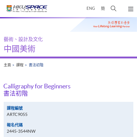
Skip
打
ENG
簡
to
彈
main
開
出
Main
content
搜
主
content
選
尋
start
單
介
藝術、設計及文化
面
中國美術
主頁
課程
書法初階
Calligraphy for Beginners
書法初階
課程編號
ARTC9055
報名代碼
2445-3544NW