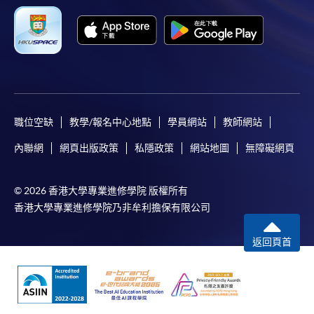
報讀同一學歷頒授課程內其他單元
​學院為學歷頒授課程特設「註冊及學費通知」，適
用於一般學歷頒授課程。
課程負責人會為學員送上「註冊及學費通知」
(「通知」)，請填妥有關「通知」，並親往報名中
職位空缺
教學/報名中心地點
學員網站
教師網站
心或以郵遞方式，遞交「通知」及繳交所需費用。
內聯網
網頁出版政策
私隱政策
網站地圖
無障礙網頁
有關繳費詳情，請參閱
付款方法
。如對報名程序有任
何疑問，請詳閱個別課程資料，或聯絡有關課程負責
© 2026 香港大學專業進修學院 版權所有
人或報名中心。
香港大學專業進修學院乃非牟利擔保有限公司
課程/科目報名注意事項:
返回頁首
選用網上報名服務必須在已接駁互聯網及支援
JavaScript程式瀏覽器的電腦上進行。建議選用
Google Chrome瀏覽器。