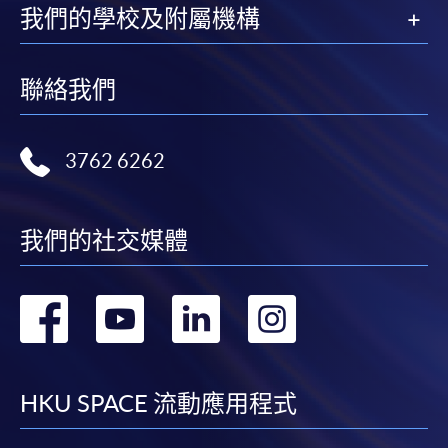
我們的學校及附屬機構
親身報名/郵遞
聯絡我們
報讀新課程
3762 6262
凡以「先到先得」為取錄方式的課程，請填妥
SF26報名表，親往
報名中心
或以郵遞方式連同學
費以及所需證明文件呈交。
我們的社交媒體
[
下載報名表SF26
]
轉
轉
轉
轉
申請學歷頒授及專業課程可能需要其他資料，報名
表可向報名中心或有關課程負責人索取。填妥申請
到
到
到
到
表格後，請連同報名費/學費以及所需證明文件親
往報名中心或以郵遞方式遞交。
facebook
youtube
linkedin
instag
HKU SPACE 流動應用程式