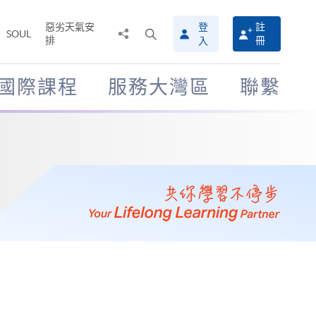
惡劣天氣安
登
註
分
打
SOUL
排
冊
入
享
開
至
搜
尋
國際課程
服務大灣區
聯繫
介
面