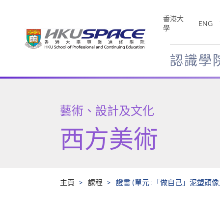
Skip
to
香港大
ENG
main
學
content
認識學
Main
content
start
藝術、設計及文化
西方美術
主頁
課程
證書 (單元 :「做自己」泥塑頭像