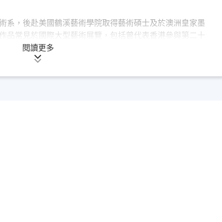
術系，後赴美國鶴溪藝術學院取得藝術碩士及於澳洲皇家墨
作品常見於國際大型藝術展覽，包括曾代表香港參與第二十
第四十九屆威尼斯雙年展(2001)。何氏退休前先後任職香港藝術
閱讀更多
視覺藝術院副教授兼碩士課程總監及香港中文大學藝術系副