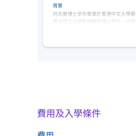
背景
何兆基博士早年畢業於香港中文大學藝
爾本理工大學取得藝術博士學位。他的
三屆巴西聖保羅國際雙年展(1996)及
中心藝術學院學術總監、香港浸會大學
教授。
費用及入學條件
費用