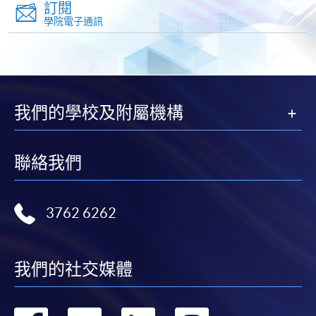
訂閱
學院電子通訊
如欲了解如何於網上報讀新課程及繳費，請瀏覽網上
申請/報讀指南 :
-
短期課程
我們的學校及附屬機構
-
個別學歷頒授課程
聯絡我們
報讀同一學歷頒授課程內其他單元
個別課程為須報讀同一學歷頒授課程及其他單元或繳
3762 6262
交下期學費的學員，提供網上服務，如學員就讀的課
程設有此服務，課程負責人會通知學員有關程序。
我們的社交媒體
網上支付可通過「繳費靈」(PPS) (不適用於手機)、
VISA 或 Mastercard、「微信支付」(Online WeChat
Pay) 、「支付寶」(Online Alipay) 或 「轉數快」(FPS)