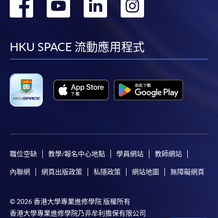
轉
轉
轉
轉
繳付學費。
到
到
到
到
facebook
youtube
linkedin
instag
HKU SPACE 流動應用程式
親身報名/郵遞
報讀新課程
凡以「先到先得」為取錄方式的課程，請填妥
SF26報名表，親往
報名中心
或以郵遞方式連同學
費以及所需證明文件呈交。
[
下載報名表SF26
]
職位空缺
教學/報名中心地點
學員網站
教師網站
內聯網
網頁出版政策
私隱政策
網站地圖
無障礙網頁
申請學歷頒授及專業課程可能需要其他資料，報名
表可向報名中心或有關課程負責人索取。填妥申請
表格後，請連同報名費/學費以及所需證明文件親
© 2026 香港大學專業進修學院 版權所有
香港大學專業進修學院乃非牟利擔保有限公司
往報名中心或以郵遞方式遞交。