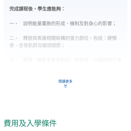
完成課程後，學生應能夠：
一、 說明能量囊胞的形成、機制及對身心的影響；
二、 釋放與表達相關結構的張力部位，包括：硬顎
骨、舌骨肌群及顳頜關節；
三、 運用「療癒意象與對話」的技術，以說話技巧安
全地引導情緒釋放，及促進身心整合；
四、 運用「全身鬆解」與「關節鬆解」的技術，釋放
閱讀更多
身體的深層記憶；及
五、 應用「身心情緒釋放」的技術，促進身體、情感
與能量的穩定與平衡。
費用及入學條件
課程內容