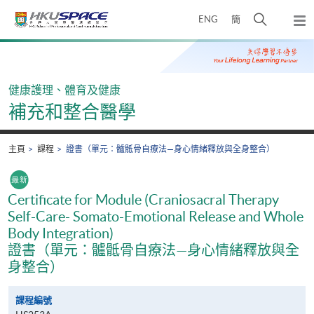
Skip
打
ENG
簡
to
彈
main
開
出
Main
content
搜
主
content
選
尋
start
單
介
健康護理、體育及健康
面
補充和整合醫學
主頁
課程
證書（單元：髗骶骨自療法—身心情緒釋放與全身整合）
Certificate for Module (Craniosacral Therapy
Self-Care- Somato-Emotional Release and Whole
Body Integration)
證書（單元：髗骶骨自療法—身心情緒釋放與全
身整合）
課程編號