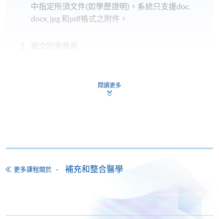
中指定所須文件(如學歷證明)。系統只支援doc,
docx, jpg 和pdf格式之附件。
繳交所需費用
申請人可使用以下方式繳交報名費或課程費用:
閱讀更多
繳費靈網上服務
- 申請人須先開立繳費靈戶口及設
定繳費靈網上密碼。有關如何申請繳費靈戶口及密
碼，請瀏覽繳費靈網址
http://www.ppshk.com
。
*信用咭網上繳費服務
- 申請人可以 VISA 或
Mastercard（包括「香港大學專業進修學院
Mastercard卡」）繳付學費。
補充和整合醫學
更多課程關於
*香港大學專業進修學院Mastercard卡
持有人如欲享用十個
月免息分期付款優惠，必須親臨本學院設有報名服務的教
學中心作付款安排。