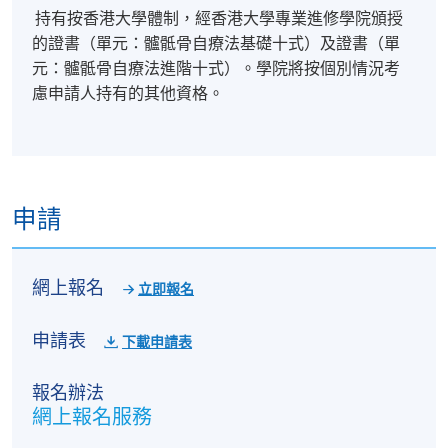
持有按香港大學體制，經香港大學專業進修學院頒授
報名代碼
2440-HS253A
的證書（單元：髗骶骨自療法基礎十式）及證書（單
現時接受報名
元：髗骶骨自療法進階十式）。學院將按個別情況考
慮申請人持有的其他資格。
日期 / 時間
逢周六至周日，9:30pm - 6:00pm
申請
修業期
30小時 (講授：15小時；實務課：15小時)
網上報名
立即報名
課程日期為：待定
申請表
下載申請表
考試日期為 : 待定
報名辦法
網上報名服務