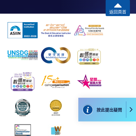
返回頁首
報讀同一學歷頒授課程內其他單元
​學院為學歷頒授課程特設「註冊及學費通知」，適
用於一般學歷頒授課程。
課程負責人會為學員送上「註冊及學費通知」
(「通知」)，請填妥有關「通知」，並親往報名中
心或以郵遞方式，遞交「通知」及繳交所需費用。
有關繳費詳情，請參閱
付款方法
。如對報名程序有任
何疑問，請詳閱個別課程資料，或聯絡有關課程負責
人或報名中心。
按此提出疑問
課程/科目報名注意事項:
選用網上報名服務必須在已接駁互聯網及支援