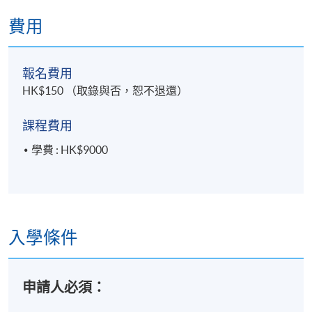
費用
身心情緒釋放（Somato-Emotional Release）基礎
結構整合與表達途徑
「療癒意象與對話」與「全身鬆解」的技術整合
報名費用
HK$150 （取錄與否，恕不退還）
全身整合的進階應用
課程費用
學費 : HK$9000
評核方式
評核包括實務試及治療個案報告
學員如完成本課程，並達到不少於70%的出席率及於各
入學條件
項評核中取得合格成績，將按香港大學體制，經香港
大學專業進修學院頒授「證書（單元：髗骶骨自療法—
申請人必須：
身心情緒釋放與全身整合）」。