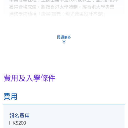
獲得合格成績，將按香港大學體制，經香港大學專業
進修學院頒授「證書(單元：燈光效果設計基礎)」
講授及教學活動
閱讀更多
講授: 30小時;作業展示及口頭報告：6小時
報名代碼
2375-AT019A
費用及入學條件
現時接受報名
費用
日期 / 時間
逢周四，7:00pm - 10:00pm
報名費用
HK$200