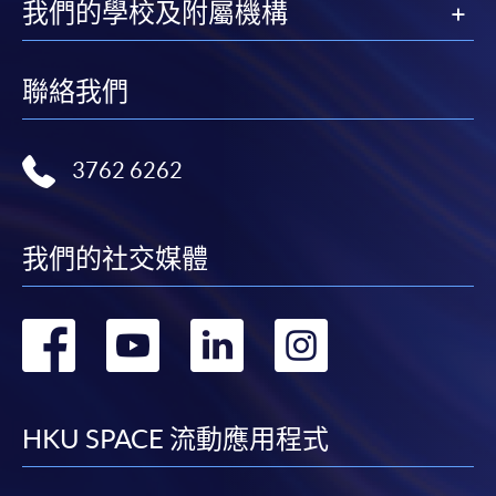
我們的學校及附屬機構
報名辦法
申請人可親臨本院各報名中心遞交下列文件；亦可郵
寄文件至︰
聯絡我們
香港北角英皇道494號
香港大學專業進修學院港島東分校19樓
3762 6262
已填妥的報名表格(SF26)；
我們的社交媒體
身份證副本；
學歷副本(包括證書及成績單)；及
轉
轉
轉
轉
報名費港幣$200，如以支票形式繳付，抬頭請寫
「HKU SPACE」或「香港大學專業進修學院」(取
到
到
到
到
錄與否，恕不退還)。
facebook
youtube
linkedin
instag
HKU SPACE 流動應用程式