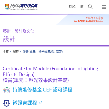
Skip
打
ENG
簡
to
彈
main
開
出
Main
content
搜
主
content
選
尋
start
單
介
藝術、設計及文化
面
設計
主頁
課程
證書(單元：燈光效果設計基礎)
Certificate for Module (Foundation in Lighting
Effects Design)
證書(單元：燈光效果設計基礎)
持續進修基金 CEF 認可課程
微證書課程