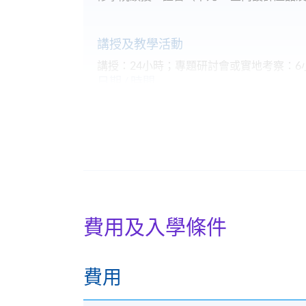
講授及教學活動
講授：24小時；專題研討會或實地考察：6
日期 / 時間
逢周二、周四，7:00pm - 10:00pm
地點
港島東分校
費用及入學條件
費用