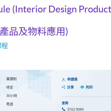
ule (Interior Design Produc
計產品及物料應用)
課程
兼讀制
申請表
待定
分享
列印
30小時
查詢
粵語
3762 0084