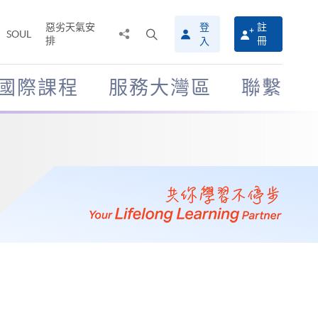
惡劣天氣安
登
註
分
打
SOUL
排
冊
入
享
開
至
搜
尋
國際課程
服務大灣區
聯繫
介
面