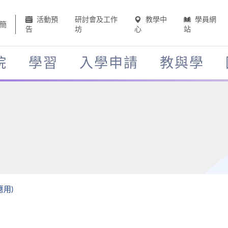
活動預
研討會及工作
教學中
學員網
簡
告
坊
心
站
院
學習
入學申請
教與學
應用)