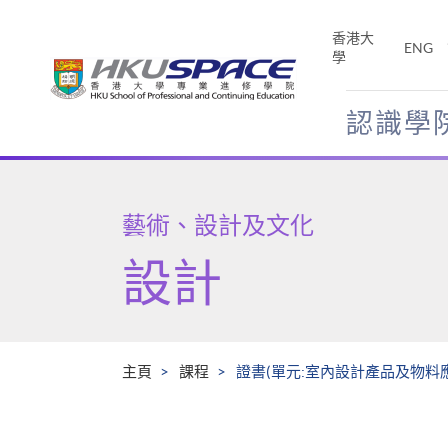
Skip
to
香港大
ENG
main
學
content
認識學
Main
content
start
藝術、設計及文化
設計
主頁
課程
證書(單元:室內設計產品及物料