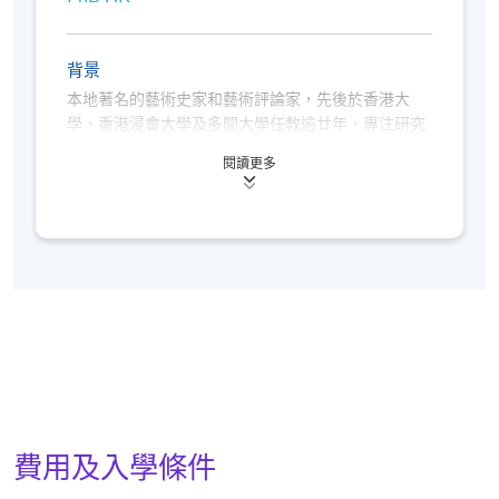
個人簡報︰就香港藝術或相關題目作5-10分鐘的簡報
個人報告︰就簡報為基礎，撰寫一份約1000-1500字的
背景
報告
本地著名的藝術史家和藝術評論家，先後於香港大
學、香港浸會大學及多間大學任教逾廿年，專注研究
學銜
香港藝術史、近現代中國藝術史。李博士興趣甚廣，
閱讀更多
藝術以外亦有研究視覺文化、烹調和古董車文化。他
學員修畢課程，上課出席率達70%或以上，並於評核中
是香港藝術歷史研究會之副會長及創辦人之一，學術
著作有《中國外銷畫：1750至1880年代》、《戰後
獲得合格成績，將按香港大學體制，經香港大學專業
至六十年代之香港呠呠車文化》等。
進修學院頒授「證書（單元：香港藝術史導論）」
報名代碼
2365-AT045A
現時接受報名
日期 / 時間
費用及入學條件
逢周三，7:00pm - 10:00pm