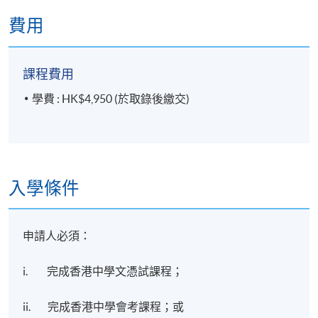
費用
修業期
11 講
課程費用
每講3小時
學費 : HK$4,950 (於取錄後繳交)
地點
港島東分校
入學條件
申請人必須：
i. 完成香港中學文憑試課程；
ii. 完成香港中學會考課程；或