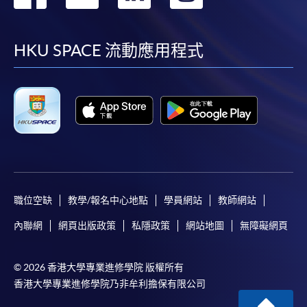
到
到
到
到
facebook
youtube
linkedin
instag
HKU SPACE 流動應用程式
職位空缺
教學/報名中心地點
學員網站
教師網站
內聯網
網頁出版政策
私隱政策
網站地圖
無障礙網頁
© 2026 香港大學專業進修學院 版權所有
香港大學專業進修學院乃非牟利擔保有限公司