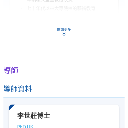
- 七十年代以來大專院校的藝術教育
九. 新水墨運動的潮流
- 中國水墨畫的新定義
閱讀更多
- 新水墨畫運動與香港藝術的界定
十. 中西混雜 - 八十年代的藝術
- 雕塑、裝置藝術之興起
- 香港藝術中西混雜的特色與本地社會因素的
導師
關係
十一. 從過渡到千禧 - 藝術、身份認同與空間
導師資料
- 從藝術看主權易手前的身份認同議題
- 公共空間與藝術的爭議
評核方式
李世莊博士
PhD HK