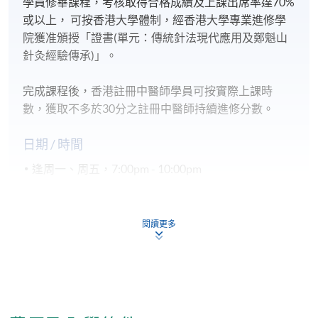
學員修畢課程，考核取得合格成績及上課出席率達70%
或以上， 可按香港大學體制，經香港大學專業進修學
院獲准頒授「證書(單元：傳統針法現代應用及鄭魁山
針灸經驗傳承)」。
完成課程後，
香港註冊中醫師學員可按實際上課時
數，獲取不多於30分之註冊中醫師持續進修分數
。
日期 / 時間
逢周一、周五，7:00pm - 10:00pm
修業期
閱讀更多
30小時
地點
金鐘教學中心
北角城教學中心