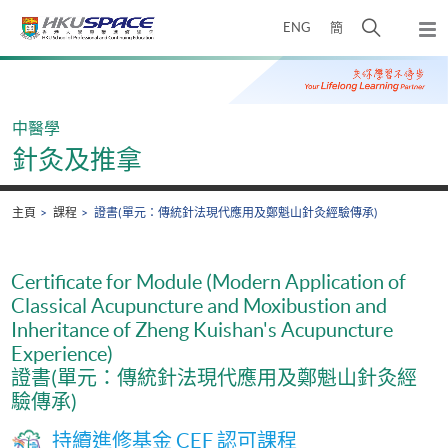
Skip
打
ENG
簡
to
彈
main
開
出
Main
content
搜
主
content
選
尋
start
單
介
中醫學
面
針灸及推拿
主頁
課程
證書(單元：傳統針法現代應用及鄭魁山針灸經驗傳承)
Certificate for Module (Modern Application of
Classical Acupuncture and Moxibustion and
Inheritance of Zheng Kuishan's Acupuncture
Experience)
證書(單元：傳統針法現代應用及鄭魁山針灸經
驗傳承)
持續進修基金 CEF 認可課程