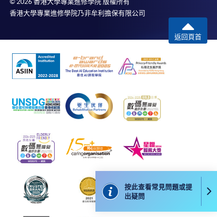
© 2026 香港大學專業進修學院 版權所有
Mastercard卡」）繳付學費。
香港大學專業進修學院乃非牟利擔保有限公司
*香港大學專業進修學院Mastercard卡
持有人如欲享用十個
返回頁首
月免息分期付款優惠，必須親臨本學院設有報名服務的教
學中心作付款安排。
如欲了解如何於網上報讀新課程及繳費，請瀏覽網上
申請/報讀指南 :
-
短期課程
-
個別學歷頒授課程
報讀同一學歷頒授課程內其他單元
按此查看常見問題或提
個別課程為須報讀同一學歷頒授課程及其他單元或繳
出疑問
交下期學費的學員，提供網上服務，如學員就讀的課