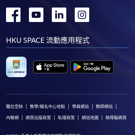
申請人可按該課程網頁的右上角的
轉
轉
轉
轉
圖示進入網上服務網頁，然
後按照指示填妥網上報名表格。
到
到
到
到
某些課程須甄選入學，並要求申請人上載課程網頁
facebook
youtube
linkedin
instag
HKU SPACE 流動應用程式
中指定所須文件(如學歷證明)。系統只支援doc,
docx, jpg 和pdf格式之附件。
繳交所需費用
申請人可使用以下方式繳交報名費或課程費用:
繳費靈網上服務
- 申請人須先開立繳費靈戶口及設
定繳費靈網上密碼。有關如何申請繳費靈戶口及密
職位空缺
教學/報名中心地點
學員網站
教師網站
碼，請瀏覽繳費靈網址
http://www.ppshk.com
。
內聯網
網頁出版政策
私隱政策
網站地圖
無障礙網頁
*信用咭網上繳費服務
- 申請人可以 VISA 或
Mastercard（包括「香港大學專業進修學院