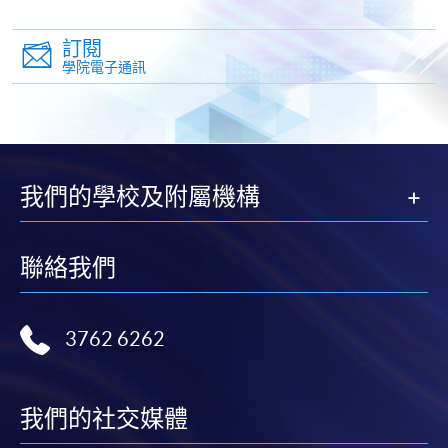
申請表
下載申請表
訂閱
報名辦法
學院電子通訊
網上報名服務
香港大學專業進修學院提供24小時網上報名及繳費服
務，申請人可通過網上申請個別學歷頒授課程和報讀
大部份公開招生的課程(以先到先得形式報名的課程)。
我們的學校及附屬機構
申請人可在網上使用「繳費靈」(PPS) (不適用於手
機)、VISA 或 Mastercard。除上述支付方式之外，如就
讀學歷頒授課程設有網上服務，在學學員亦可以「微
聯絡我們
信支付」(Online WeChat Pay) 、「支付寶」(Online
Alipay) 或 「轉數快」(FPS) 繳付學費。
3762 6262
報讀新課程
我們的社交媒體
填寫網上報名表格