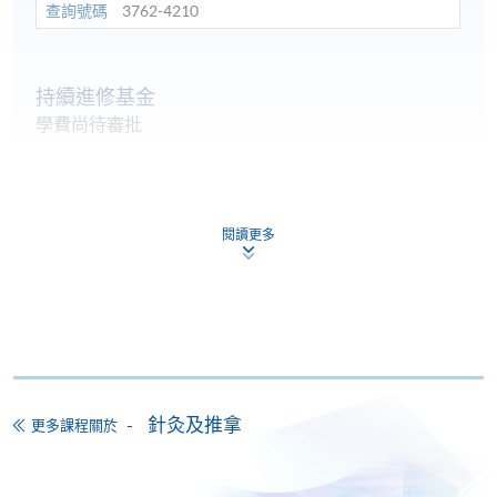
查詢號碼
3762-4210
持續進修基金
學費尚待審批
持續進修基金
本課程已加入持續進修基金可獲發還款項課程名單內
證書(單元：傳統針法現代應用及鄭魁山針灸經驗傳承)
閱讀更多
本課程在資歴架構下獲得認可 (資歴架構第5級)
針灸及推拿
更多課程關於
申請